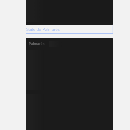
Suite du Palmarès
Palmarès