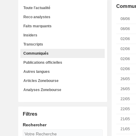
Commun
Toute l'actualité
Reco analystes
08/06
Faits marquants
08/06
Insiders
02/06
Transcripts
02/06
Communiqués
02/06
Publications officielles
02/06
Autres langues
26/05
Articles Zonebourse
26/05
Analyses Zonebourse
22/05
22/05
Filtres
21/05
Rechercher
21/05