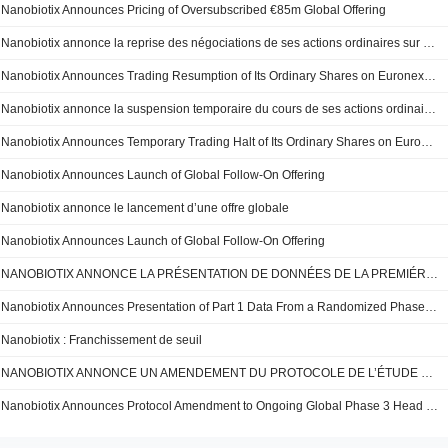
Nanobiotix Announces Pricing of Oversubscribed €85m Global Offering
Nanobiotix annonce la reprise des négociations de ses actions ordinaires sur Euronext Paris
Nanobiotix Announces Trading Resumption of Its Ordinary Shares on Euronext Paris
Nanobiotix annonce la suspension temporaire du cours de ses actions ordinaires sur Euronext Paris
Nanobiotix Announces Temporary Trading Halt of Its Ordinary Shares on Euronext Paris
Nanobiotix Announces Launch of Global Follow-On Offering
Nanobiotix annonce le lancement d’une offre globale
Nanobiotix Announces Launch of Global Follow-On Offering
NANOBIOTIX ANNONCE LA PRÉSENTATION DE DONNÉES DE LA PREMIÉRE PARTIE DE L’ÉTUDE CLINIQUE RANDOMISÉE DE PHASE 2 EVALUANT JNJ-1900 (NBTXR3) DANS LES CANCERS DU POUMON DE STADE 3 INOPÉRABLE
Nanobiotix Announces Presentation of Part 1 Data From a Randomized Phase 2 Clinical Trial Evaluating JNJ-1900 (NBTXR3) in Stage 3 Inoperable Lung Cancer
Nanobiotix : Franchissement de seuil
NANOBIOTIX ANNONCE UN AMENDEMENT DU PROTOCOLE DE L’ÉTUDE MONDIALE DE PHASE 3 SUR LE CANCER DE LA TÊTE ET DU COU
Nanobiotix Announces Protocol Amendment to Ongoing Global Phase 3 Head and Neck Cancer Study