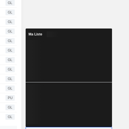
GL
GL
GL
GL
Ma Liste
GL
GL
GL
GL
GL
GL
PU
GL
GL