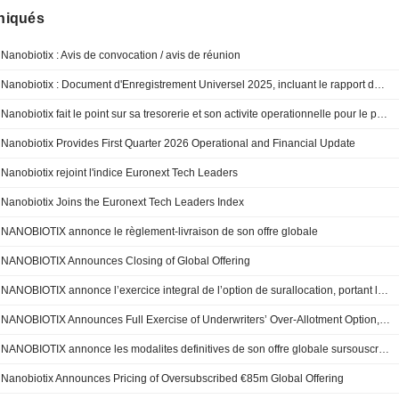
iqués
Nanobiotix : Avis de convocation / avis de réunion
Nanobiotix : Document d'Enregistrement Universel 2025, incluant le rapport de gestion annuel
Nanobiotix fait le point sur sa tresorerie et son activite operationnelle pour le premier trimestre 2026
Nanobiotix Provides First Quarter 2026 Operational and Financial Update
Nanobiotix rejoint l'indice Euronext Tech Leaders
Nanobiotix Joins the Euronext Tech Leaders Index
NANOBIOTIX annonce le règlement-livraison de son offre globale
NANOBIOTIX Announces Closing of Global Offering
NANOBIOTIX annonce l’exercice integral de l’option de surallocation, portant le produit de l'offre a 100 millions de dollars
NANOBIOTIX Announces Full Exercise of Underwriters’ Over-Allotment Option, Bringing Gross Proceeds of Offering to Approximately $100 Million
NANOBIOTIX annonce les modalites definitives de son offre globale sursouscrite a hauteur de 85 millions d’euros
Nanobiotix Announces Pricing of Oversubscribed €85m Global Offering