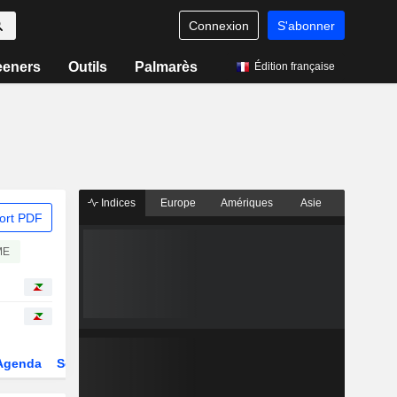
Connexion
S'abonner
eeners
Outils
Palmarès
Édition française
Indices
Europe
Amériques
Asie
ort PDF
ME
Agenda
Secteur
Dérivés