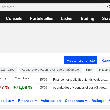
Conseils
Portefeuilles
Listes
Trading
Scr
Ajouter à une liste
Rapp
011341205
Recherche biotechnologique et médicale
PEA
PEA/P
ia. 5j.
Varia. 1 janv.
15/06
Financements dilutifs et fonds vautours : le législateur s'en mêle enfin
,77 %
+71,59 %
05/06
Agenda des dividendes et des AG : des coupons chez Saint-Gobain et Orange
Société
Finances
Valorisation
Consensus
Ratings