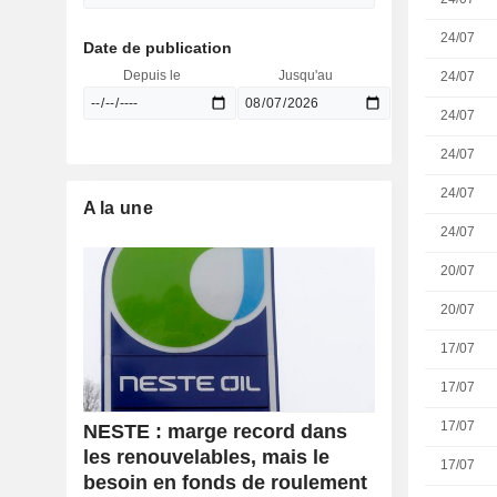
24/07
Date de publication
Depuis le
Jusqu'au
24/07
24/07
24/07
24/07
A la une
24/07
20/07
20/07
17/07
17/07
17/07
NESTE : marge record dans
les renouvelables, mais le
17/07
besoin en fonds de roulement