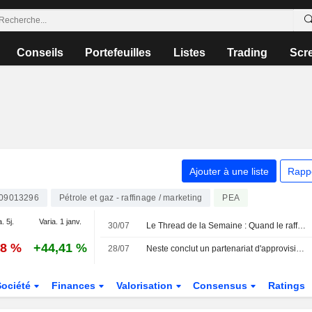
Conseils
Portefeuilles
Listes
Trading
Scr
Ajouter à une liste
Rapp
009013296
Pétrole et gaz - raffinage / marketing
PEA
. 5j.
Varia. 1 janv.
30/07
Le Thread de la Semaine : Quand le raffinage vaut plus que le brut
28 %
+44,41 %
28/07
Neste conclut un partenariat d'approvisionnement en diesel renouvelable pour une expédition scientifique
Société
Finances
Valorisation
Consensus
Ratings