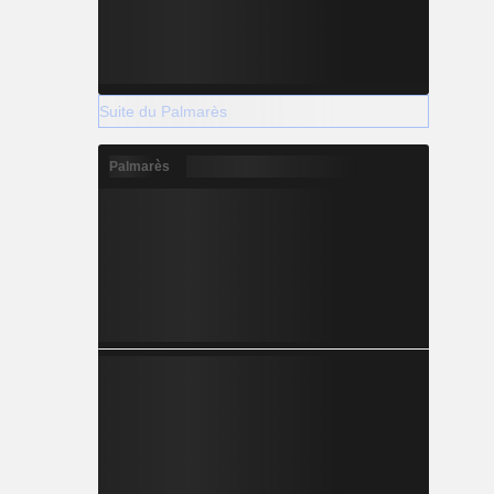
Suite du Palmarès
Palmarès