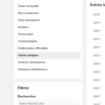
Autres 
Toute l'actualité
Reco analystes
31/07
Faits marquants
30/07
Insiders
30/07
Transcripts
28/07
Communiqués
28/07
Publications officielles
Autres langues
24/07
Articles Zonebourse
24/07
Analyses Zonebourse
24/07
24/07
Filtres
24/07
Rechercher
24/07
24/07