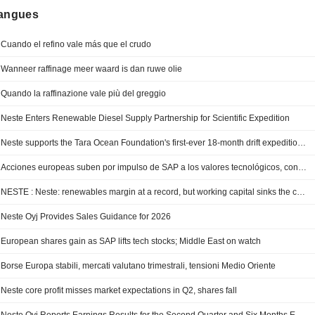
langues
Cuando el refino vale más que el crudo
Wanneer raffinage meer waard is dan ruwe olie
Quando la raffinazione vale più del greggio
Neste Enters Renewable Diesel Supply Partnership for Scientific Expedition
Neste supports the Tara Ocean Foundation's first-ever 18-month drift expedition to the Central Arctic Ocean
Acciones europeas suben por impulso de SAP a los valores tecnológicos, con foco en Oriente Medio
NESTE : Neste: renewables margin at a record, but working capital sinks the cash
Neste Oyj Provides Sales Guidance for 2026
European shares gain as SAP lifts tech stocks; Middle East on watch
Borse Europa stabili, mercati valutano trimestrali, tensioni Medio Oriente
Neste core profit misses market expectations in Q2, shares fall