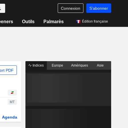
Connexion
S'abonner
eeners
Outils
Palmarès
Édition française
Indices
Europe
Amériques
Asie
ort PDF
MT
Agenda
Secteur
Dérivés
Fonds et ETFs