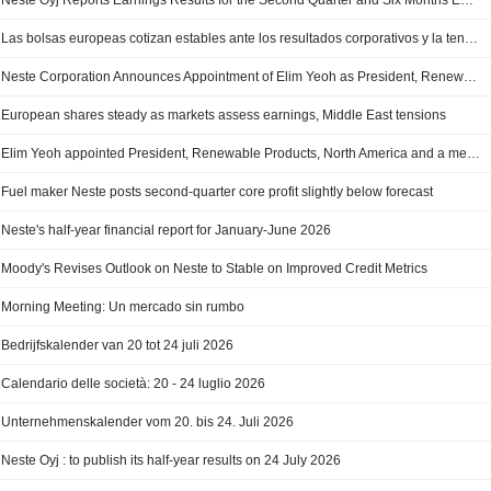
Neste Oyj Reports Earnings Results for the Second Quarter and Six Months Ended June 30, 2026
Las bolsas europeas cotizan estables ante los resultados corporativos y la tensión en Oriente Medio
Neste Corporation Announces Appointment of Elim Yeoh as President, Renewable Products, North America and Member of Leadership Team, Effective September 1, 2026
European shares steady as markets assess earnings, Middle East tensions
Elim Yeoh appointed President, Renewable Products, North America and a member of Neste's Leadership Team
Fuel maker Neste posts second-quarter core profit slightly below forecast
Neste's half-year financial report for January-June 2026
Moody's Revises Outlook on Neste to Stable on Improved Credit Metrics
Morning Meeting: Un mercado sin rumbo
Bedrijfskalender van 20 tot 24 juli 2026
Calendario delle società: 20 - 24 luglio 2026
Unternehmenskalender vom 20. bis 24. Juli 2026
Neste Oyj : to publish its half-year results on 24 July 2026