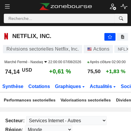
NETFLIX, INC.
74,14
$
+0,61 %
NETFLIX, INC.
Révisions sectorielles Netflix, Inc.
Actions
NFLX
Marché Fermé -
Nasdaq
22:00:00 07/08/2026
Après clôture
02:00:00
USD
+0,61 %
74,14
75,50
+1,83 %
Synthèse
Cotations
Graphiques
Actualités
Soci
Performances sectorielles
Valorisations sectorielles
Dividen
Secteur:
Région: