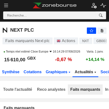
NEXT PLC
15 610,00
p
-0,67 %
NEXT PLC
Faits marquants Next plc
Actions
NXT
GB0032
Temps réel estimé
Cboe Europe
16:14:29 07/08/2026
Varia. 1 janv.
GBX
-0,67 %
15 610,00
+14,14 %
Synthèse
Cotations
Graphiques
Actualités
Soci
Toute l'actualité
Reco analystes
Faits marquants
In
Faits marquants