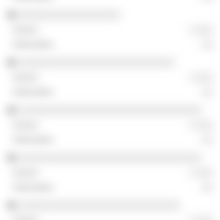
░░░░░░░░░░░░░░░░░░░
░ ░░░
░░
░░░░░░░░░░░░░░░░░░░░░░░░░░░░░
░ ░░░
░░
░░░░░░░░░░░░░░░░░░░░░░░░░░░░░░░░░░
░ ░░░
░░
░░░░░░░░░░░░░░░░░░░░░░░░░░░░░░░░░░
░ ░░░
░░
░░░░░░░░░░░░░░░░░░░░░░░░░░░░░░