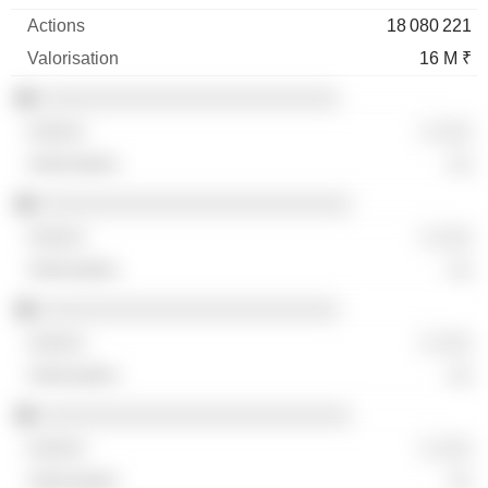
18 080 221
16 M ₹
░░░░░░░░░░░░░░░░░░░░░░░░░
░ ░░░
░░
░░░░░░░░░░░░░░░░░░░░░░░░░░
░ ░░░
░░
░░░░░░░░░░░░░░░░░░░░░░░░░
░ ░░░
░░
░░░░░░░░░░░░░░░░░░░░░░░░░░
░ ░░░
░░