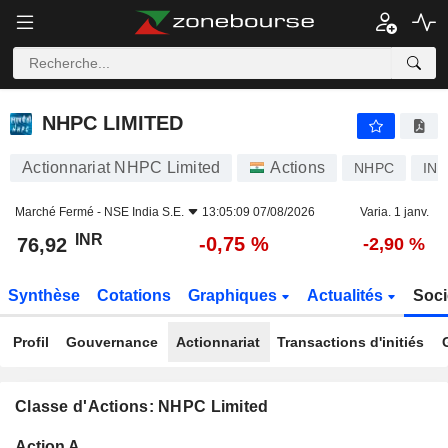
NHPC LIMITED
76,92
₹
-0,75 %
NHPC LIMITED
Actionnariat NHPC Limited
Actions
NHPC
INE
Marché Fermé -
NSE India S.E.
13:05:09 07/08/2026
Varia. 1 janv.
INR
-0,75 %
76,92
-2,90 %
Synthèse
Cotations
Graphiques
Actualités
Soci
Profil
Gouvernance
Actionnariat
Transactions d'initiés
Classe d'Actions: NHPC Limited
Flottant
Action A