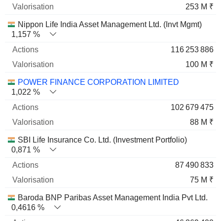
253 M ₹
Nippon Life India Asset Management Ltd. (Invt Mgmt)
1,157 %
116 253 886
100 M ₹
POWER FINANCE CORPORATION LIMITED
1,022 %
102 679 475
88 M ₹
SBI Life Insurance Co. Ltd. (Investment Portfolio)
0,871 %
87 490 833
75 M ₹
Baroda BNP Paribas Asset Management India Pvt Ltd.
0,4616 %