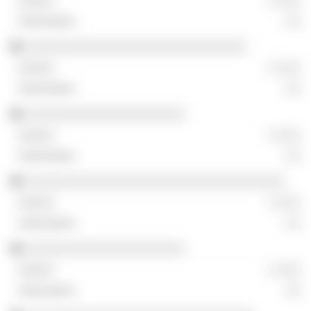
░ ░░░
░░
░░░░░░░░░░░░░░░░░░░░░░░░░░░░░
░ ░░░
░░
░░░░░░░░░░░░░░░░░░░░░
░ ░░░
░░
░░░░░░░░░░░░░░░░░░░░░░░░░░░░░░░░░░
░ ░░░
░░
░░░░░░░░░░░░░░░░░░░░░
░ ░░░
░░