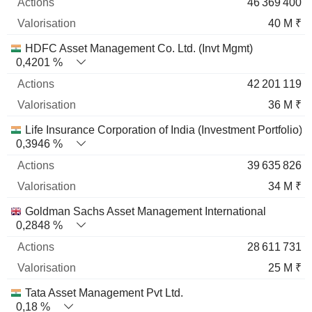
46 369 400
40 M ₹
HDFC Asset Management Co. Ltd. (Invt Mgmt)
0,4201 %
42 201 119
36 M ₹
Life Insurance Corporation of India (Investment Portfolio)
0,3946 %
39 635 826
34 M ₹
Goldman Sachs Asset Management International
0,2848 %
28 611 731
25 M ₹
Tata Asset Management Pvt Ltd.
0,18 %