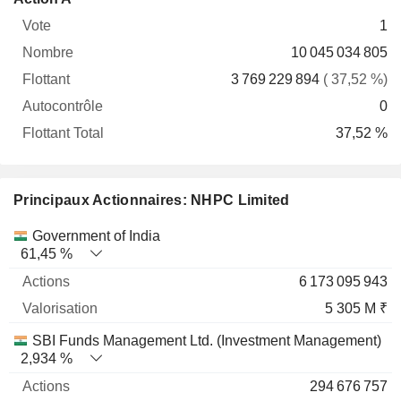
Vote
Nombre
Flottant
Autocontrôle
Total
1
10 045 034 805
3 769 229 894
( 37,52 %)
0
37,52 %
Principaux Actionnaires: NHPC Limited
Nom
Actions
%
Valorisation
Government of India
61,45 %
6 173 095 943
5 305 M ₹
SBI Funds Management Ltd. (Investment Management)
2,934 %
294 676 757