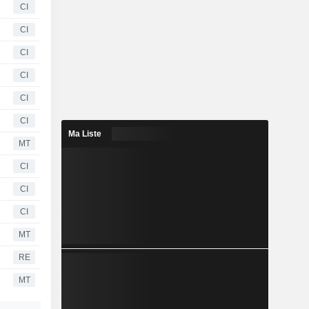
CI
CI
CI
CI
CI
CI
Ma Liste
MT
CI
CI
CI
MT
RE
MT