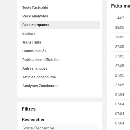
Faits m
Toute l'actualité
Reco analystes
14/07
Faits marquants
28/05
Insiders
28/05
Transcripts
27/05
Communiqués
27/05
Publications officielles
27/05
Autres langues
27/05
Articles Zonebourse
27/05
Analyses Zonebourse
07/04
07/04
Filtres
07/04
Rechercher
07/04