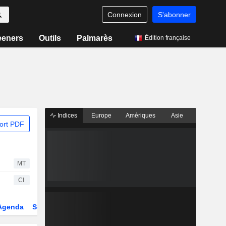
Connexion
S'abonner
eeners
Outils
Palmarès
Édition française
Indices
Europe
Amériques
Asie
ort PDF
MT
CI
Agenda
Secteur
Dérivés
Fonds et ETFs