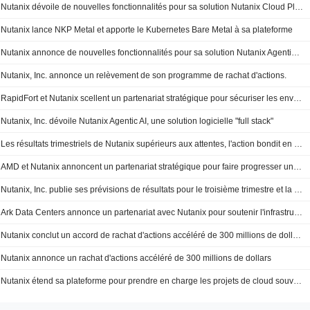
Nutanix dévoile de nouvelles fonctionnalités pour sa solution Nutanix Cloud Platform
Nutanix lance NKP Metal et apporte le Kubernetes Bare Metal à sa plateforme
Nutanix annonce de nouvelles fonctionnalités pour sa solution Nutanix Agentic AI
Nutanix, Inc. annonce un relèvement de son programme de rachat d'actions.
RapidFort et Nutanix scellent un partenariat stratégique pour sécuriser les environnements Kubernetes dédiés à l'IA d'entreprise
Nutanix, Inc. dévoile Nutanix Agentic AI, une solution logicielle "full stack"
Les résultats trimestriels de Nutanix supérieurs aux attentes, l'action bondit en séance après-Bourse
AMD et Nutanix annoncent un partenariat stratégique pour faire progresser une plateforme ouverte et évolutive dédiée à l’IA d’entreprise
Nutanix, Inc. publie ses prévisions de résultats pour le troisième trimestre et la fin de l'exercice fiscal 2026
Ark Data Centers annonce un partenariat avec Nutanix pour soutenir l'infrastructure cloud de nouvelle génération
Nutanix conclut un accord de rachat d'actions accéléré de 300 millions de dollars
Nutanix annonce un rachat d'actions accéléré de 300 millions de dollars
Nutanix étend sa plateforme pour prendre en charge les projets de cloud souverain