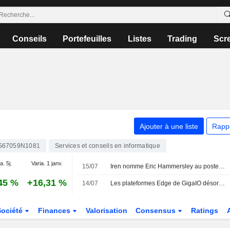
Conseils
Portefeuilles
Listes
Trading
Scr
Ajouter à une liste
Rapp
S67059N1081
Services et conseils en informatique
a. 5j.
Varia. 1 janv.
15/07
Iren nomme Eric Hammersley au poste de Chief Information Security Officer
45 %
+16,31 %
14/07
Les plateformes Edge de GigaIO désormais certifiées pour Nutanix Kubernetes Platform et Enterprise AI, résolvant le défi du " dernier kilomètre » de l'IA générative tactique
Société
Finances
Valorisation
Consensus
Ratings