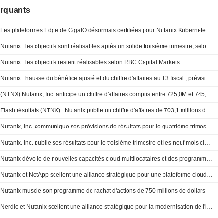
arquants
Les plateformes Edge de GigaIO désormais certifiées pour Nutanix Kubernetes Platform et Enterprise AI, résolvant le défi du " dernier kilomètre » de l'IA générative tactique
Nutanix : les objectifs sont réalisables après un solide troisième trimestre, selon RBC
Nutanix : les objectifs restent réalisables selon RBC Capital Markets
Nutanix : hausse du bénéfice ajusté et du chiffre d'affaires au T3 fiscal ; prévisions établies pour le T4
(NTNX) Nutanix, Inc. anticipe un chiffre d'affaires compris entre 725,0M et 745,0M de dollars pour le quatrième trimestre
Flash résultats (NTNX) : Nutanix publie un chiffre d'affaires de 703,1 millions de dollars au T3, contre 686,3 millions attendus par le consensus FactSet
Nutanix, Inc. communique ses prévisions de résultats pour le quatrième trimestre 2026
Nutanix, Inc. publie ses résultats pour le troisième trimestre et les neuf mois clos le 30 avril 2026
Nutanix dévoile de nouvelles capacités cloud multilocataires et des programmes de validation de services
Nutanix et NetApp scellent une alliance stratégique pour une plateforme cloud moderne
Nutanix muscle son programme de rachat d'actions de 750 millions de dollars
Nerdio et Nutanix scellent une alliance stratégique pour la modernisation de l'informatique utilisateur