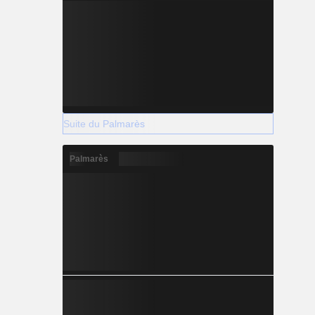
Suite du Palmarès
Palmarès