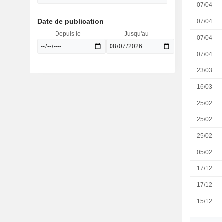
07/04
Date de publication
07/04
Depuis le
Jusqu'au
07/04
07/04
23/03
16/03
25/02
25/02
25/02
05/02
17/12
17/12
15/12