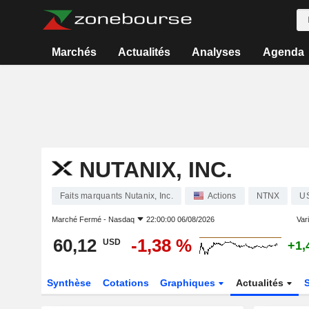
Marchés
Actualités
Analyses
Agenda
NUTANIX, INC.
Faits marquants Nutanix, Inc.
Actions
NTNX
U
Marché Fermé -
Nasdaq
22:00:00 06/08/2026
Vari
60,12
-1,38 %
USD
+1,
Synthèse
Cotations
Graphiques
Actualités