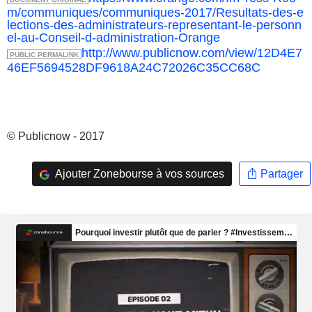
m/communiques/communiques-2017/Resultats-des-e
lections-des-administrateurs-representant-le-personn
el-au-Conseil-d-administration-Orange
http://www.publicnow.com/view/12D4E7
PUBLIC PERMALINK
46EF5694528DF9618A24C72026C35CC68C
© Publicnow - 2017
Ajouter Zonebourse à vos sources
Partager