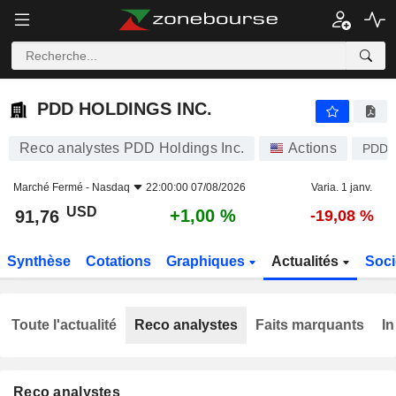
PDD HOLDINGS INC.
91,76
$
+1,00 %
PDD HOLDINGS INC.
Reco analystes PDD Holdings Inc.
Actions
PDD
Marché Fermé -
Nasdaq
22:00:00 07/08/2026
Varia. 1 janv.
USD
+1,00 %
91,76
-19,08 %
Synthèse
Cotations
Graphiques
Actualités
Soci
Toute l'actualité
Reco analystes
Faits marquants
In
Reco analystes