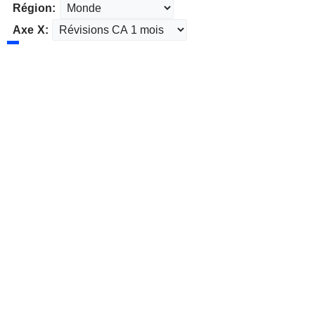
Région:
Axe X: