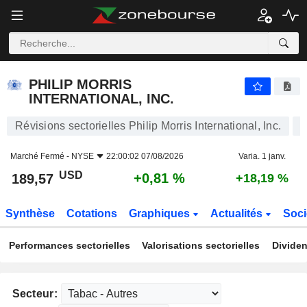
PHILIP MORRIS INTERNATIONAL, INC.
189,57
$
+0,81 %
PHILIP MORRIS
INTERNATIONAL, INC.
Révisions sectorielles Philip Morris International, Inc.
Marché Fermé -
NYSE
22:00:02 07/08/2026
Varia. 1 janv.
USD
+0,81 %
189,57
+18,19 %
Synthèse
Cotations
Graphiques
Actualités
Soci
Performances sectorielles
Valorisations sectorielles
Dividen
Secteur: