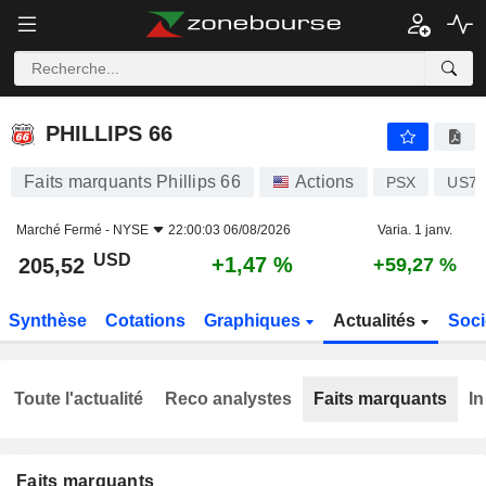
PHILLIPS 66
205,52
$
+1,47 %
PHILLIPS 66
Faits marquants Phillips 66
Actions
PSX
US71
Marché Fermé -
NYSE
22:00:03 06/08/2026
Varia. 1 janv.
USD
+1,47 %
205,52
+59,27 %
Synthèse
Cotations
Graphiques
Actualités
Soci
Toute l'actualité
Reco analystes
Faits marquants
In
Faits marquants