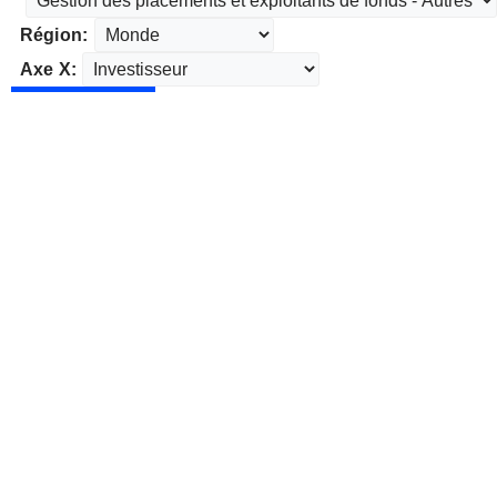
Région:
Axe X: