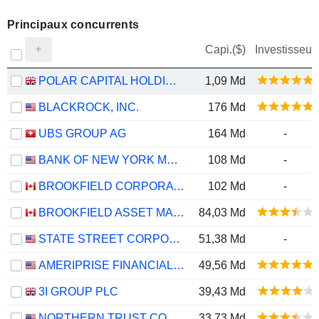
Principaux concurrents
Capi.($)
Investisseur
POLAR CAPITAL HOLDINGS PLC
1,09 Md
BLACKROCK, INC.
176 Md
UBS GROUP AG
164 Md
-
BANK OF NEW YORK MELLON CORPORATION (THE)
108 Md
-
BROOKFIELD CORPORATION
102 Md
-
BROOKFIELD ASSET MANAGEMENT LTD.
84,03 Md
STATE STREET CORPORATION
51,38 Md
-
AMERIPRISE FINANCIAL, INC.
49,56 Md
3I GROUP PLC
39,43 Md
NORTHERN TRUST CORPORATION
33,73 Md