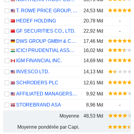
T. ROWE PRICE GROUP, INC.
24,53 Md
HEDEF HOLDING
20,78 Md
-
GF SECURITIES CO., LTD.
22,92 Md
-
DWS GROUP GMBH & CO. KGAA
17,46 Md
ICICI PRUDENTIAL ASSET MANAGEMENT COMPANY LIMITED
16,02 Md
IGM FINANCIAL INC.
14,69 Md
INVESCO LTD.
14,13 Md
SCHRODERS PLC
12,61 Md
AFFILIATED MANAGERS GROUP, INC.
9,92 Md
STOREBRAND ASA
8,96 Md
-
Moyenne
48,53 Md
Moyenne pondérée par Capi.