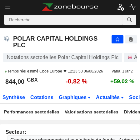
POLAR CAPITAL HOLDINGS PLC
844,00
p
-0,82 %
POLAR CAPITAL HOLDINGS
PLC
Notations sectorielles Polar Capital Holdings Plc
Ac
Temps réel estimé
Cboe Europe
12:23:53 06/08/2026
Varia. 1 janv.
GBX
-0,82 %
844,00
+59,02 %
Synthèse
Cotations
Graphiques
Actualités
Soci
Performances sectorielles
Valorisations sectorielles
Dividen
Secteur: