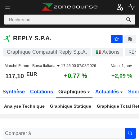
REPLY S.P.A.
117,10
€
+0,77 %
REPLY S.P.A.
Graphique Comparatif Reply S.p.A.
Actions
REY
Marché Fermé -
Borsa Italiana
17:45:00 07/08/2026
Varia. 1 janv.
EUR
+0,77 %
117,10
+2,09 %
Synthèse
Cotations
Graphiques
Actualités
Soci
Analyse Technique
Graphique Statique
Graphique Total Re