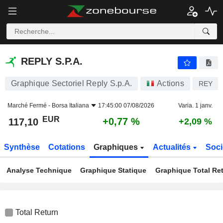
REPLY S.P.A.
117,10
€
+0,77 %
REPLY S.P.A.
Graphique Sectoriel Reply S.p.A.
Actions
REY
Marché Fermé -
Borsa Italiana
17:45:00 07/08/2026
Varia. 1 janv.
EUR
+0,77 %
117,10
+2,09 %
Synthèse
Cotations
Graphiques
Actualités
Soci
Analyse Technique
Graphique Statique
Graphique Total Re
Total Return