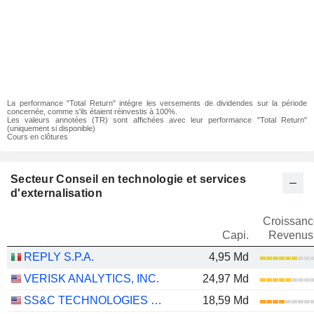
La performance "Total Return" intègre les versements de dividendes sur la période
concernée, comme s'ils étaient réinvestis à 100%.
Les valeurs annotées (TR) sont affichées avec leur performance "Total Return"
(uniquement si disponible)
Cours en clôtures
Secteur Conseil en technologie et services
d'externalisation
Croissanc
Capi.
Revenus
REPLY S.P.A.
4,95 Md
VERISK ANALYTICS, INC.
24,97 Md
SS&C TECHNOLOGIES HOLDINGS, INC.
18,59 Md