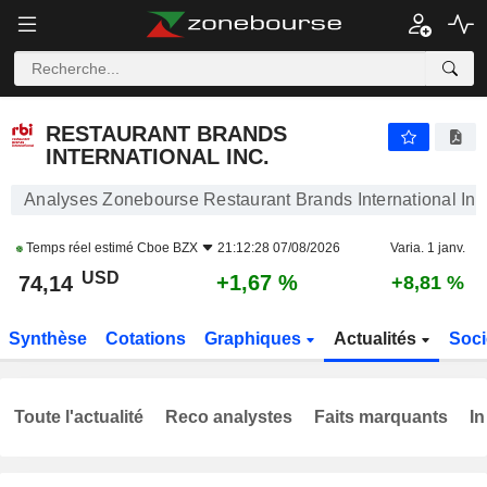
RESTAURANT BRANDS INTERNATIONAL INC.
74,14
$
+1,67 %
RESTAURANT BRANDS
INTERNATIONAL INC.
Analyses Zonebourse Restaurant Brands International Inc
Temps réel estimé
Cboe BZX
21:12:28 07/08/2026
Varia. 1 janv.
USD
+1,67 %
74,14
+8,81 %
Synthèse
Cotations
Graphiques
Actualités
Soci
Toute l'actualité
Reco analystes
Faits marquants
In