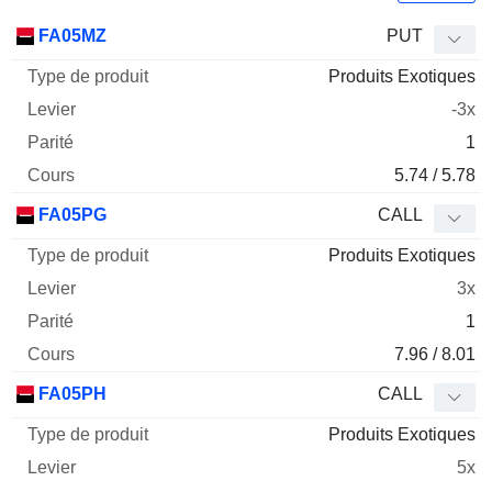
Type
FA05MZ
PUT
de
Produits Exotiques
Mnemo
Type
produit
Levier
Parité
Cours
-3x
1
5.74 / 5.78
FA05PG
CALL
Produits Exotiques
3x
1
7.96 / 8.01
FA05PH
CALL
Produits Exotiques
5x