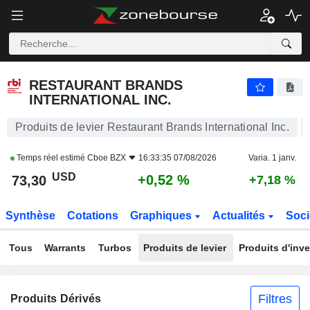
RESTAURANT BRANDS INTERNATIONAL INC.
73,30
$
+0,52 %
RESTAURANT BRANDS
INTERNATIONAL INC.
Produits de levier Restaurant Brands International Inc.
Temps réel estimé
Cboe BZX
16:33:35 07/08/2026
Varia. 1 janv.
USD
+0,52 %
73,30
+7,18 %
Synthèse
Cotations
Graphiques
Actualités
Soci
Tous
Warrants
Turbos
Produits de levier
Produits d'inv
Filtres
Produits Dérivés