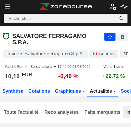
SALVATORE FERRAGAMO S.P.A.
10,10
€
-0,49 %
SALVATORE FERRAGAMO
S.P.A.
Insiders Salvatore Ferragamo S.p.A.
Actions
SF
Marché Fermé -
Borsa Italiana
17:45:00 07/08/2026
Varia. 1 janv.
EUR
-0,49 %
10,10
+22,72 %
Synthèse
Cotations
Graphiques
Actualités
Soci
Toute l'actualité
Reco analystes
Faits marquants
In