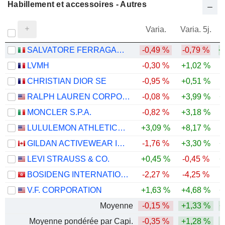
Habillement et accessoires - Autres
Varia.
Varia. 5j.
SALVATORE FERRAGAMO S.P.A.
-0,49 %
-0,79 %
+
LVMH
-0,30 %
+1,02 %
CHRISTIAN DIOR SE
-0,95 %
+0,51 %
RALPH LAUREN CORPORATION
-0,08 %
+3,99 %
+
MONCLER S.P.A.
-0,82 %
+3,18 %
LULULEMON ATHLETICA INC.
+3,09 %
+8,17 %
-
GILDAN ACTIVEWEAR INC.
-1,76 %
+3,30 %
+
LEVI STRAUSS & CO.
+0,45 %
-0,45 %
+
BOSIDENG INTERNATIONAL HOLDINGS LIMITED
-2,27 %
-4,25 %
V.F. CORPORATION
+1,63 %
+4,68 %
+
Moyenne
-0,15 %
+1,33 %
+
Moyenne pondérée par Capi.
-0,35 %
+1,28 %