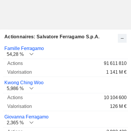
Actionnaires: Salvatore Ferragamo S.p.A.
Nom
Actions
%
Valorisation
Famille Ferragamo
54,28 %
91 611 810
1 141 M €
Kwong Ching Woo
5,986 %
10 104 600
126 M €
Giovanna Ferragamo
2,365 %