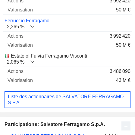
3 992 420
50 M €
Ferruccio Ferragamo
2,365 %
3 992 420
50 M €
Estate of Fulvia Ferragamo Visconti
2,065 %
3 486 090
43 M €
Liste des actionnaires de SALVATORE FERRAGAMO
S.P.A.
Participations: Salvatore Ferragamo S.p.A.