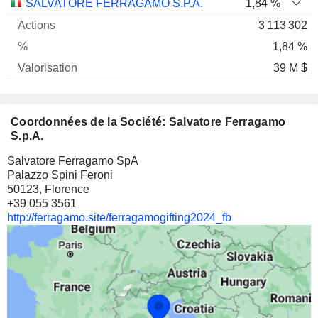
Nom
Actions
%
Valorisation
SALVATORE FERRAGAMO S.P.A.
1,84 %
3 113 302
1,84 %
39 M $
Coordonnées de la Société: Salvatore Ferragamo
S.p.A.
Salvatore Ferragamo SpA
Palazzo Spini Feroni
50123, Florence
+39 055 3561
http://ferragamo.site/ferragamogifting2024_fb