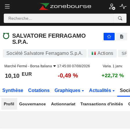
SALVATORE FERRAGAMO S.P.A.
10,10
€
-0,49 %
SALVATORE FERRAGAMO
S.P.A.
Société Salvatore Ferragamo S.p.A.
Actions
SFE
Marché Fermé -
Borsa Italiana
17:45:00 07/08/2026
Varia. 1 janv.
EUR
-0,49 %
10,10
+22,72 %
Synthèse
Cotations
Graphiques
Actualités
Soci
Profil
Gouvernance
Actionnariat
Transactions d'initiés