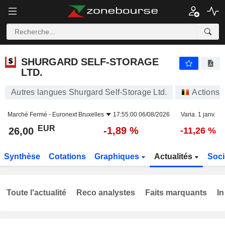
SHURGARD SELF-STORAGE LTD.
26,00
€
-1,89 %
SHURGARD SELF-STORAGE
LTD.
Autres langues Shurgard Self-Storage Ltd.
Actions
Marché Fermé -
Euronext Bruxelles
17:55:00 06/08/2026
Varia. 1 janv.
EUR
-1,89 %
26,00
-11,26 %
Synthèse
Cotations
Graphiques
Actualités
Soci
Toute l'actualité
Reco analystes
Faits marquants
In