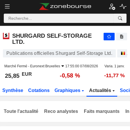
SHURGARD SELF-STORAGE LTD.
25,85
€
-0,58 %
SHURGARD SELF-STORAGE
LTD.
Publications officielles Shurgard Self-Storage Ltd.
A
Marché Fermé -
Euronext Bruxelles
17:55:00 07/08/2026
Varia. 1 janv.
EUR
-0,58 %
25,85
-11,77 %
Synthèse
Cotations
Graphiques
Actualités
Soci
Toute l'actualité
Reco analystes
Faits marquants
In