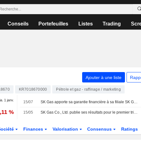
Conseils
Portefeuilles
Listes
Trading
Scr
Ajouter à une liste
Rapp
18670
KR7018670000
Pétrole et gaz - raffinage / marketing
ia. 1 janv.
15/07
SK Gas apporte sa garantie financière à sa filiale SK Gas International
5,11 %
15/05
SK Gas Co., Ltd. publie ses résultats pour le premier trimestre clos le 31 mars 2026
Société
Finances
Valorisation
Consensus
Ratings