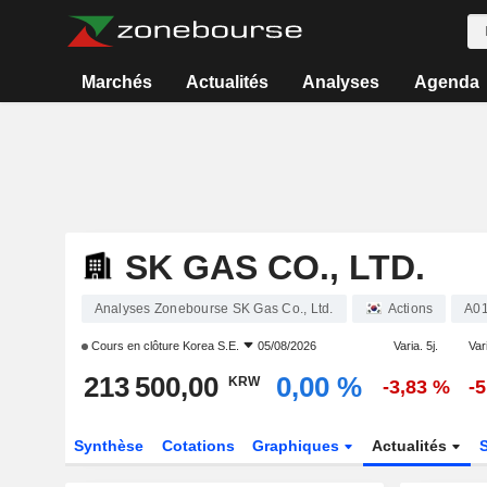
Marchés
Actualités
Analyses
Agenda
SK GAS CO., LTD.
Analyses Zonebourse SK Gas Co., Ltd.
Actions
A0
Cours en clôture
Korea S.E.
05/08/2026
Varia. 5j.
Var
213 500,00
0,00 %
KRW
-3,83 %
-
Synthèse
Cotations
Graphiques
Actualités