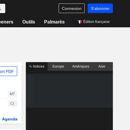
Connexion
S'abonner
eeners
Outils
Palmarès
Édition française
Indices
Europe
Amériques
Asie
ort PDF
MT
CI
Agenda
Secteur
Fonds et ETFs