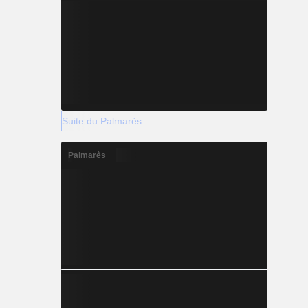
Suite du Palmarès
Palmarès