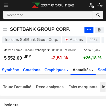
SOFTBANK GROUP CORP.
5 552,00
¥
-2,51 %
SOFTBANK GROUP CORP.
Insiders SoftBank Group Corp.
Actions
9984
Marché Fermé -
Japan Exchange
08:30:00 07/08/2026
Varia. 1 janv.
JPY
-2,51 %
5 552,00
+26,18 %
Synthèse
Cotations
Graphiques
Actualités
Soci
Toute l'actualité
Reco analystes
Faits marquants
In
Insiders