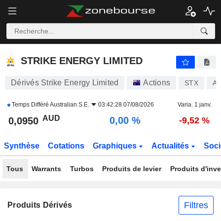
STRIKE ENERGY LIMITED
0,0940
$
-1,05 %
STRIKE ENERGY LIMITED
Dérivés Strike Energy Limited
Actions
STX
A
Temps Différé
Australian S.E.
03:42:28 07/08/2026
Varia. 1 janv.
AUD
0,00 %
0,0950
-9,52 %
Synthèse
Cotations
Graphiques
Actualités
Soci
Tous
Warrants
Turbos
Produits de levier
Produits d'inv
Filtres
Produits Dérivés