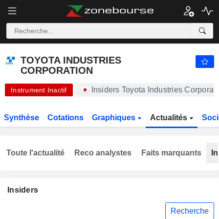
-.-
TOYOTA INDUSTRIES CORPORATION
20 450,00
¥
-
%
TOYOTA INDUSTRIES
CORPORATION
Insiders Toyota Industries Corpora
Instrument Inactif
Synthèse
Cotations
Graphiques
Actualités
Soci
Toute l'actualité
Reco analystes
Faits marquants
In
Insiders
Recherche