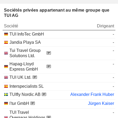
Sociétés privées appartenant au même groupe que
TUI AG
Société
Dirigeant
TUI InfoTec GmbH
-
Jandia Playa SA
-
Tui Travel Group
-
Solutions Ltd.
Hapag-Lloyd
-
Express GmbH
TUI UK Ltd.
-
Interspecialists SL
-
TUIfly Nordic AB
Alexander Frank Huber
l'tur GmbH
Jürgen Kaiser
TUI Travel
-
Overseas Holdings