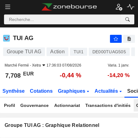
TUI AG
7,708
€
-0,44 %
TUI AG
Groupe TUI AG
Action
L
TUI1
DE000TUAG505
Marché Fermé -
Xetra
17:36:03 07/08/2026
Varia. 1 janv.
EUR
-0,44 %
7,708
-14,20 %
Synthèse
Cotations
Graphiques
Actualités
Soci
Profil
Gouvernance
Actionnariat
Transactions d'initiés
Groupe TUI AG : Graphique Relationnel