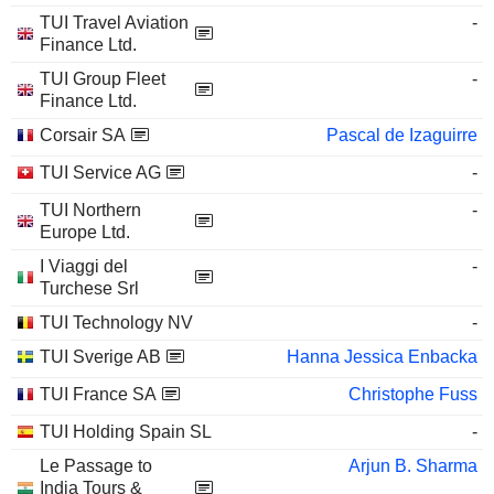
TUI Travel Aviation
-
Finance Ltd.
TUI Group Fleet
-
Finance Ltd.
Corsair SA
Pascal de Izaguirre
TUI Service AG
-
TUI Northern
-
Europe Ltd.
I Viaggi del
-
Turchese Srl
TUI Technology NV
-
TUI Sverige AB
Hanna Jessica Enbacka
TUI France SA
Christophe Fuss
TUI Holding Spain SL
-
Le Passage to
Arjun B. Sharma
India Tours &