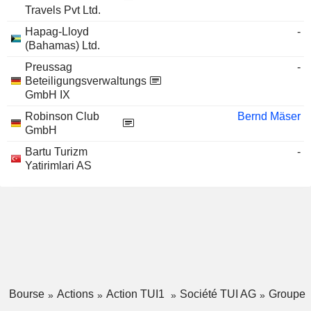
Travels Pvt Ltd.
Hapag-Lloyd
-
(Bahamas) Ltd.
Preussag
-
Beteiligungsverwaltungs
GmbH IX
Robinson Club
Bernd Mäser
GmbH
Bartu Turizm
-
Yatirimlari AS
Bourse
Actions
Action TUI1
Société TUI AG
Groupe