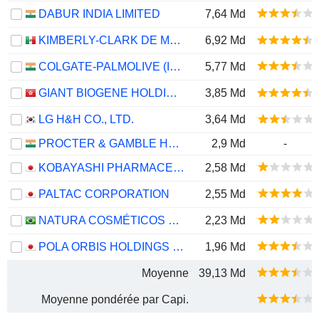
DABUR INDIA LIMITED
7,64 Md
KIMBERLY-CLARK DE MÉXICO, S. A. B. DE C. V.
6,92 Md
COLGATE-PALMOLIVE (INDIA) LIMITED
5,77 Md
GIANT BIOGENE HOLDING CO., LTD.
3,85 Md
LG H&H CO., LTD.
3,64 Md
PROCTER & GAMBLE HYGIENE AND HEALTH CARE LIMITED
2,9 Md
-
KOBAYASHI PHARMACEUTICAL CO., LTD.
2,58 Md
PALTAC CORPORATION
2,55 Md
NATURA COSMÉTICOS S.A.
2,23 Md
POLA ORBIS HOLDINGS INC.
1,96 Md
Moyenne
39,13 Md
Moyenne pondérée par Capi.