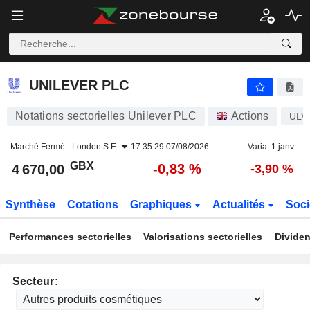
UNILEVER PLC
4 670,00
p
-0,83 %
UNILEVER PLC
Notations sectorielles Unilever PLC
Actions
ULV
Marché Fermé -
London S.E.
17:35:29 07/08/2026
Varia. 1 janv.
GBX
-0,83 %
4 670,00
-3,90 %
Synthèse
Cotations
Graphiques
Actualités
Soci
Performances sectorielles
Valorisations sectorielles
Dividen
Secteur: