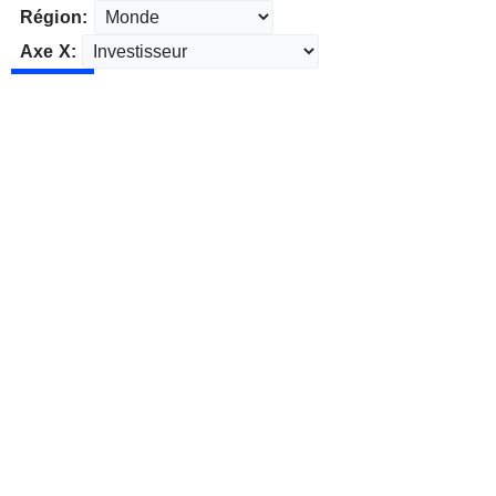
Région:
Axe X: