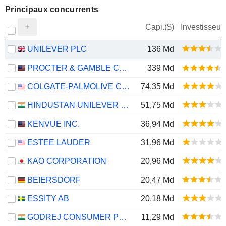
Principaux concurrents
Capi.($)
Investisseur
UNILEVER PLC
136 Md
PROCTER & GAMBLE COMPANY
339 Md
COLGATE-PALMOLIVE COMPANY
74,35 Md
HINDUSTAN UNILEVER LIMITED
51,75 Md
KENVUE INC.
36,94 Md
ESTEE LAUDER
31,96 Md
KAO CORPORATION
20,96 Md
BEIERSDORF
20,47 Md
ESSITY AB
20,18 Md
GODREJ CONSUMER PRODUCTS LIMITED
11,29 Md