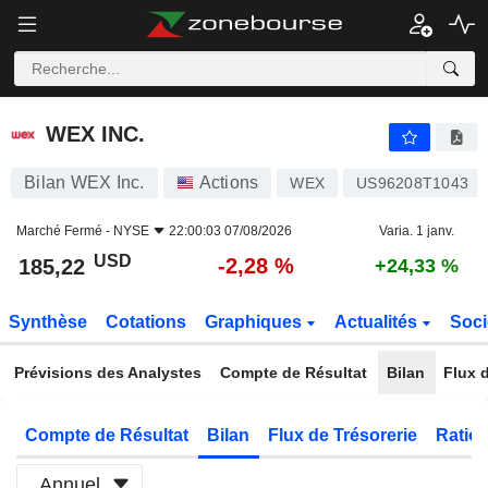
WEX INC.
185,22
$
-2,28 %
WEX INC.
Bilan WEX Inc.
Actions
WEX
US96208T1043
Marché Fermé -
NYSE
22:00:03 07/08/2026
Varia. 1 janv.
USD
-2,28 %
185,22
+24,33 %
Synthèse
Cotations
Graphiques
Actualités
Soci
Prévisions des Analystes
Compte de Résultat
Bilan
Flux d
Compte de Résultat
Bilan
Flux de Trésorerie
Ratios
Annuel