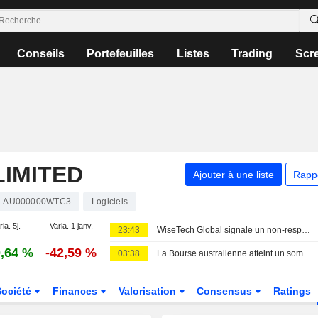
Conseils
Portefeuilles
Listes
Trading
Scr
IMITED
Ajouter à une liste
Rapp
AU000000WTC3
Logiciels
ia. 5j.
Varia. 1 janv.
23:43
WiseTech Global signale un non-respect temporaire des règles de cotation de l'ASX après la nomination de sa présidente
,64 %
-42,59 %
03:38
La Bourse australienne atteint un sommet historique, portée par les valeurs minières et l'optimisme entre les États-Unis et l'Iran
Société
Finances
Valorisation
Consensus
Ratings