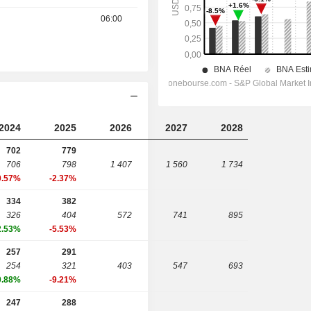
06:00
2024
2025
2026
2027
2028
702
779
706
798
1 407
1 560
1 734
0.57%
-2.37%
334
382
326
404
572
741
895
2.53%
-5.53%
257
291
254
321
403
547
693
0.88%
-9.21%
247
288