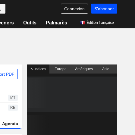
Connexion
S'abonner
eeners
Outils
Palmarès
Édition française
Indices
Europe
Amériques
Asie
ort PDF
MT
RE
Agenda
Secteur
Dérivés
Fonds et ETFs