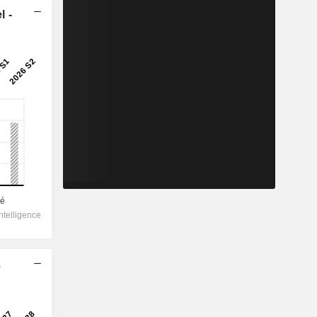
l -
e