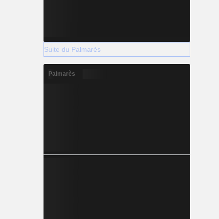
Suite du Palmarès
Palmarès