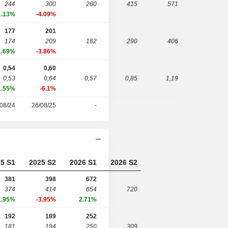
244
300
260
415
571
1.13%
-4.09%
177
201
174
209
182
290
406
1.69%
-3.86%
0,54
0,60
0,53
0,64
0,57
0,85
1,19
1.55%
-6.1%
08/24
26/08/25
-
5 S1
2025 S2
2026 S1
2026 S2
381
398
672
374
414
654
720
1.95%
-3.95%
2.71%
192
189
252
181
194
250
309