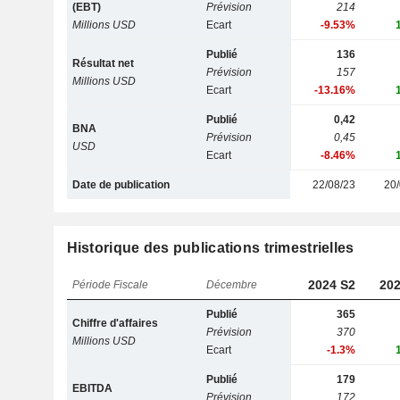
(EBT)
Prévision
214
Millions USD
Ecart
-9.53%
Publié
136
Résultat net
Prévision
157
Millions USD
Ecart
-13.16%
Publié
0,42
BNA
Prévision
0,45
USD
Ecart
-8.46%
Date de publication
22/08/23
20/
Historique des publications trimestrielles
2024 S2
202
Période Fiscale
Décembre
Publié
365
Chiffre d'affaires
Prévision
370
Millions USD
Ecart
-1.3%
Publié
179
EBITDA
Prévision
172