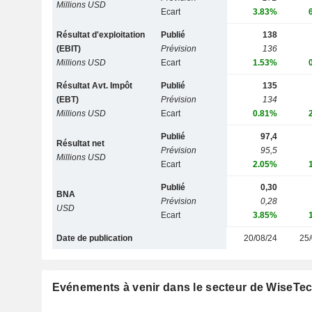
Millions USD
Ecart
3.83%
Résultat d'exploitation
Publié
138
(EBIT)
Prévision
136
Millions USD
Ecart
1.53%
Résultat Avt. Impôt
Publié
135
(EBT)
Prévision
134
Millions USD
Ecart
0.81%
Publié
97,4
Résultat net
Prévision
95,5
Millions USD
Ecart
2.05%
Publié
0,30
BNA
Prévision
0,28
USD
Ecart
3.85%
Date de publication
20/08/24
25/
Evénements à venir dans le secteur de WiseTec