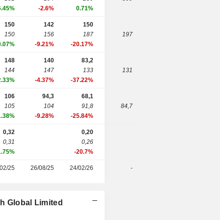
6.45%
-2.6%
0.71%
150
142
150
150
156
187
197
0.07%
-9.21%
-20.17%
148
140
83,2
144
147
133
131
2.33%
-4.37%
-37.22%
106
94,3
68,1
105
104
91,8
84,7
1.38%
-9.28%
-25.84%
0,32
0,20
0,31
0,26
1.75%
-20.7%
02/25
26/08/25
24/02/26
-
h Global Limited