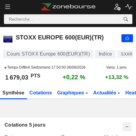
STOXX EUROPE 600(EUR)(TR)
1 679,03
PTS
+0,22 %
STOXX EUROPE 600(EUR)(TR)
Cours STOXX Europe 600(EUR)(TR)
Indice
SXXR
Temps Différé Switzerland
17:50:00 06/08/2026
Varia. 1 janv.
PTS
+0,22 %
1 679,03
+13,32 %
Synthèse
Cotations
Graphiques
Actualités
Hea
Cotations 5 jours