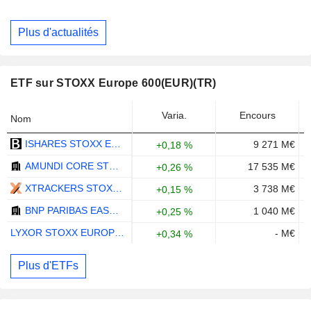
Plus d'actualités
ETF sur STOXX Europe 600(EUR)(TR)
Varia.
Encours
Nom
ISHARES STOXX EUROPE 600 UCITS ETF (DE) - EUR
9 271 M€
+0,18 %
AMUNDI CORE STOXX EUROPE 600 UCITS ETF ACC - EUR
17 535 M€
+0,26 %
XTRACKERS STOXX EUROPE 600 UCITS ETF (DR) 1C - EUR
3 738 M€
+0,15 %
BNP PARIBAS EASY STOXX EUROPE 600 UCITS ETF - C - EUR
1 040 M€
+0,25 %
LYXOR STOXX EUROPE 600 UCITS ETF - EUR
- M€
+0,34 %
Plus d'ETFs