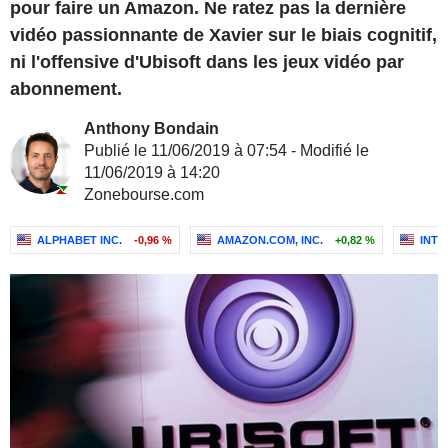
pour faire un Amazon. Ne ratez pas la dernière
vidéo passionnante de Xavier sur le biais cognitif,
ni l'offensive d'Ubisoft dans les jeux vidéo par
abonnement.
Anthony Bondain
Publié le 11/06/2019 à 07:54 - Modifié le
11/06/2019 à 14:20
Zonebourse.com
ALPHABET INC.
-0,96 %
AMAZON.COM, INC.
+0,82 %
INTE