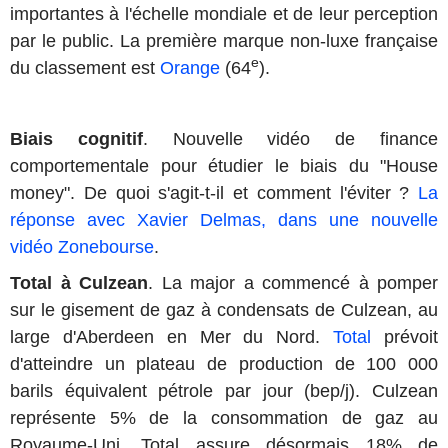
importantes à l'échelle mondiale et de leur perception
par le public. La première marque non-luxe française
e
du classement est
Orange
(64
).
Biais cognitif
. Nouvelle vidéo de finance
comportementale pour étudier le biais du "House
money". De quoi s'agit-t-il et comment l'éviter ?
La
réponse avec Xavier Delmas, dans une nouvelle
vidéo Zonebourse
.
Total à Culzean
. La major a commencé à pomper
sur le gisement de gaz à condensats de Culzean, au
large d'Aberdeen en Mer du Nord.
Total
prévoit
d'atteindre un plateau de production de 100 000
barils équivalent pétrole par jour (bep/j). Culzean
représente 5% de la consommation de gaz au
Royaume-Uni. Total assure désormais 18% de