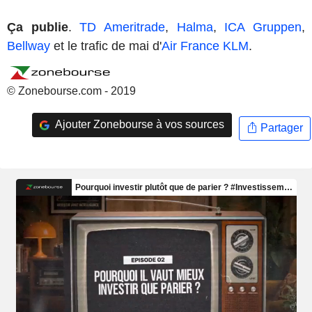
Ça publie
.
TD Ameritrade
,
Halma
,
ICA Gruppen
,
Bellway
et le trafic de mai d'
Air France KLM
.
© Zonebourse.com - 2019
Ajouter Zonebourse à vos sources
Partager