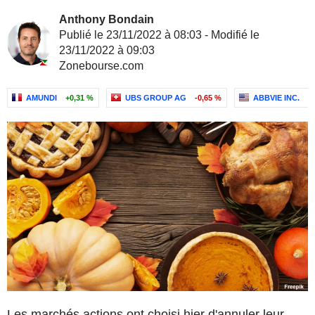
Anthony Bondain
Publié le 23/11/2022 à 08:03 - Modifié le
23/11/2022 à 09:03
Zonebourse.com
AMUNDI
+0,31 %
UBS GROUP AG
-0,65 %
ABBVIE INC.
-
Les marchés actions ont choisi hier d'annuler leur