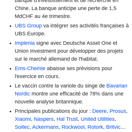
banque d'investissement et de recherche en
Chine. La banque anticipe une perte de 1,5
MdCHF au 4e trimestre.
UBS Group
va intégrer ses activités françaises à
UBS Europe.
Implenia
signe avec Deutsche Asset One et
Union Investment pour développer des projets
sur le marché allemand de l'habitat.
Ems-Chemie
abaisse ses prévisions pour
l'exercice en cours.
Le vaccin contre la variole du singe de
Bavarian
Nordic
montre une efficacité de 78% dans une
nouvelle analyse britannique.
Principales publications du jour :
Deere
,
Prosus
,
Xiaomi
,
Naspers
,
Hal Trust
,
United Utilities
,
Soitec
,
Ackermans
,
Rockwool
,
Rotork
,
Britvic
…