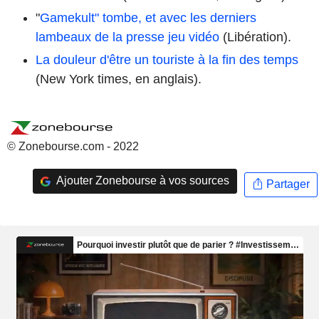
"
Gamekult" tombe, et avec les derniers
lambeaux de la presse jeu vidéo
(Libération).
La douleur d'être un touriste à la fin des temps
(New York times, en anglais).
© Zonebourse.com - 2022
Ajouter Zonebourse à vos sources
Partager