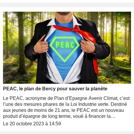
PEAC, le plan de Bercy pour sauver la planète
Le PEAC, acronyme de Plan d’Epargne Avenir Climat, c’est
l’une des mesures phares de la Loi Industrie verte. Destiné
aux jeunes de moins de 21 ans, le PEAC est un nouveau
produit d’épargne de long terme, voué à financer la
transition écologique. Sa fiscalité est en cours d’adoption au
Le 20 octobre 2023 à 14:59
Parlement, dans le cadre du projet de loi de finances (PLF)