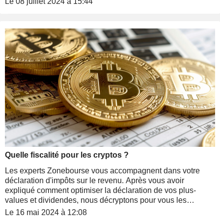
Le 08 juillet 2024 à 15:44
Quelle fiscalité pour les cryptos ?
Les experts Zonebourse vous accompagnent dans votre
déclaration d'impôts sur le revenu. Après vous avoir
expliqué comment optimiser la déclaration de vos plus-
values et dividendes, nous décryptons pour vous les
méandres de la fiscalité des cryptos.
Le 16 mai 2024 à 12:08