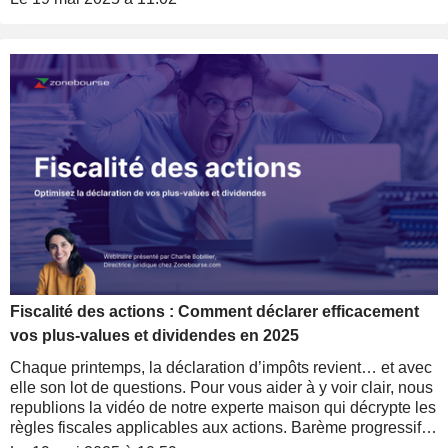
Zonebourse est là pour vous accompagner. Que vous soyez
client DeGiro, Trade Republic, eToro ou Interactive Brokers,
découvrez ici toutes les subtilités pour déclarer correctement
vos plus-values et dividendes réalisées sur votre compte à
l'étranger.
Fiscalité des actions : Comment déclarer efficacement
vos plus-values et dividendes en 2025
Chaque printemps, la déclaration d’impôts revient… et avec
elle son lot de questions. Pour vous aider à y voir clair, nous
republions la vidéo de notre experte maison qui décrypte les
règles fiscales applicables aux actions. Barème progressif
ou Flat Tax, traitement des moins-values, fiscalité des