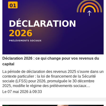
d'optimisation possibles.
Déclaration 2026 : ce qui change pour vos revenus du
capital
La période de déclaration des revenus 2025 s'ouvre dans un
contexte particulier : la loi de financement de la Sécurité
sociale (LFSS) pour 2026, promulguée le 30 décembre
2025, modifie le régime des prélèvements sociaux
applicables aux revenus du capital. Pour un investisseur
Le 07 mai 2026 à 09:33
particulier, trois situations distinctes coexistent désormais,
dont une comporte une rétroactivité qui peut surprendre
ceux qui ont cédé des titres en 2025.