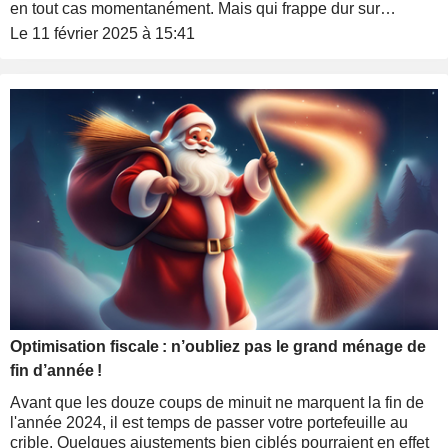
en tout cas momentanément. Mais qui frappe dur sur
l'investissement : pour récupérer rapidement des fonds, le
Le 11 février 2025 à 15:41
gouvernement a relevé la Taxe sur les Transactions
Financières, surtaxé les bénéfices des sociétés cotées et
taxé les rachats d'actions.
Optimisation fiscale : n’oubliez pas le grand ménage de
fin d’année !
Avant que les douze coups de minuit ne marquent la fin de
l'année 2024, il est temps de passer votre portefeuille au
crible. Quelques ajustements bien ciblés pourraient en effet