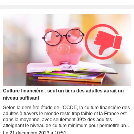
ou moins-values, ainsi que vos dividendes.
Culture financière : seul un tiers des adultes aurait un
niveau suffisant
Selon la dernière étude de l’OCDE, la culture financière des
adultes à travers le monde reste trop faible et la France est
dans la moyenne, avec seulement 39% des adultes
atteignant le niveau de culture minimum pour permettre une
parfaite autonomie et un bien-être financier.
Le 21 décembre 2023 à 10:51