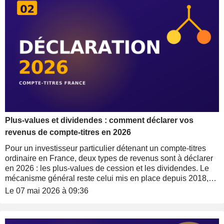
cryptomonnaies.
Plus-values et dividendes : comment déclarer vos
revenus de compte-titres en 2026
Pour un investisseur particulier détenant un compte-titres
ordinaire en France, deux types de revenus sont à déclarer
en 2026 : les plus-values de cession et les dividendes. Le
mécanisme général reste celui mis en place depuis 2018,
mais avec une modification non négligeable, la loi de
Le 07 mai 2026 à 09:36
financement de la Sécurité sociale pour 2026 ayant
augmenté le taux applicable de 1,4 point. Tour d'horizon des
options d'imposition, des cases à remplir et des marges