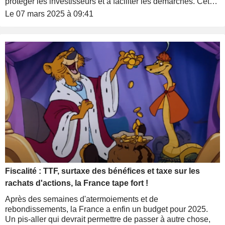
protéger les investisseurs et à faciliter les démarches. Cet
article se penche sur les modalités de transfert, les
Le 07 mars 2025 à 09:41
instances de régulation en cas de litige, ainsi que différents
scénarios pouvant survenir entre les clients et leur
intermédiaire financier.
Fiscalité : TTF, surtaxe des bénéfices et taxe sur les
rachats d'actions, la France tape fort !
Après des semaines d'atermoiements et de
rebondissements, la France a enfin un budget pour 2025.
Un pis-aller qui devrait permettre de passer à autre chose,