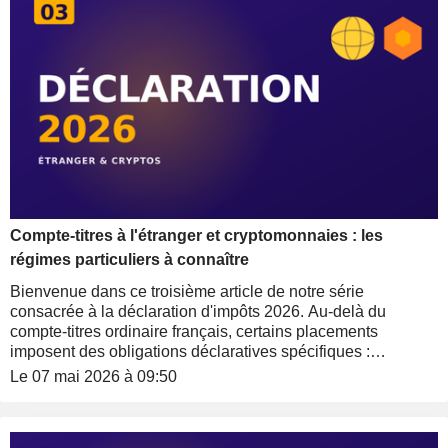
Compte-titres à l'étranger et cryptomonnaies : les
régimes particuliers à connaître
Bienvenue dans ce troisième article de notre série
consacrée à la déclaration d'impôts 2026. Au-delà du
compte-titres ordinaire français, certains placements
imposent des obligations déclaratives spécifiques :
déclaration du compte, calculs à votre charge, formulaires
Le 07 mai 2026 à 09:50
annexes. Synthèse des deux cas les plus courants :
comptes ouverts auprès de courtiers étrangers (Interactive
Brokers, DeGiro, eToro, Revolut et autres) et fiscalité des