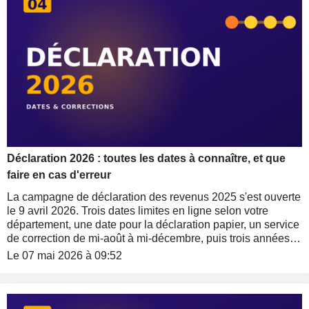
Déclaration 2026 : toutes les dates à connaître, et que
faire en cas d'erreur
La campagne de déclaration des revenus 2025 s'est ouverte
le 9 avril 2026. Trois dates limites en ligne selon votre
département, une date pour la déclaration papier, un service
de correction de mi-août à mi-décembre, puis trois années
pour réclamer en cas d'erreur découverte tardivement. Tour
Le 07 mai 2026 à 09:52
d'horizon des échéances et des procédures à connaître pour
rester en règle, et corriger sans pénalité si nécessaire.