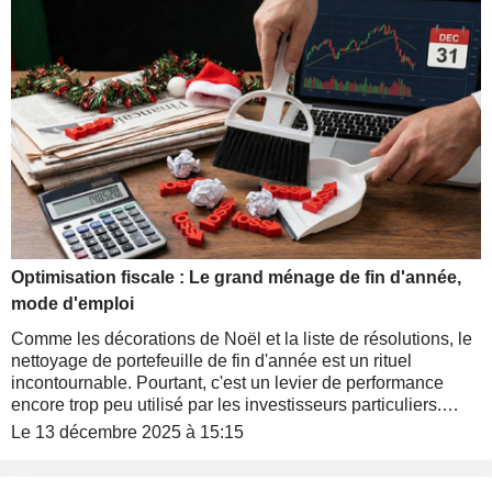
Optimisation fiscale : Le grand ménage de fin d'année,
mode d'emploi
Comme les décorations de Noël et la liste de résolutions, le
nettoyage de portefeuille de fin d'année est un rituel
incontournable. Pourtant, c'est un levier de performance
encore trop peu utilisé par les investisseurs particuliers.
Alors, avant d'attaquer la dinde, on sort la calculatrice et on
Le 13 décembre 2025 à 15:15
optimise.