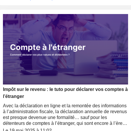
Impôt sur le revenu : le tuto pour déclarer vos comptes à
l’étranger
Avec la déclaration en ligne et la remontée des informations
à l’administration fiscale, la déclaration annuelle de revenus
est presque devenue une formalité… sauf pour les
détenteurs de comptes à l’étranger, qui sont encore à l’ère
du calcul manuel et du tout déclaratif. Mais pas de panique,
Le 19 mai 2025 à 11:02