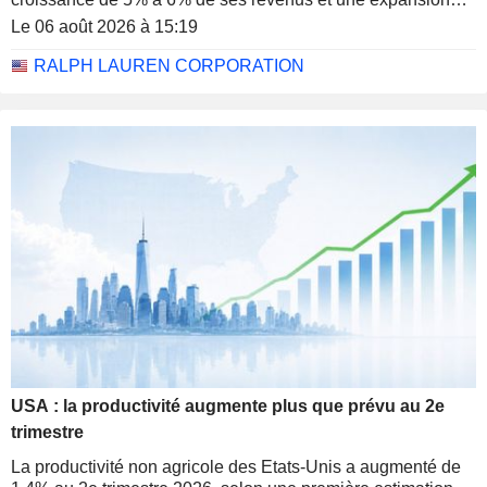
d'environ 60 à 80 points de base de sa marge
Le 06 août 2026 à 15:19
opérationnelle.
RALPH LAUREN CORPORATION
USA : la productivité augmente plus que prévu au 2e
trimestre
La productivité non agricole des Etats-Unis a augmenté de