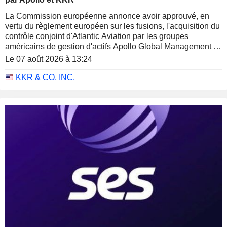
La Commission européenne annonce avoir approuvé, en
vertu du règlement européen sur les fusions, l'acquisition du
contrôle conjoint d'Atlantic Aviation par les groupes
américains de gestion d'actifs Apollo Global Management et
KKR (Kohlberg Kravis Roberts), au terme d'une procédure
Le 07 août 2026 à 13:24
simplifiée d'examen des fusions.
KKR & CO. INC.