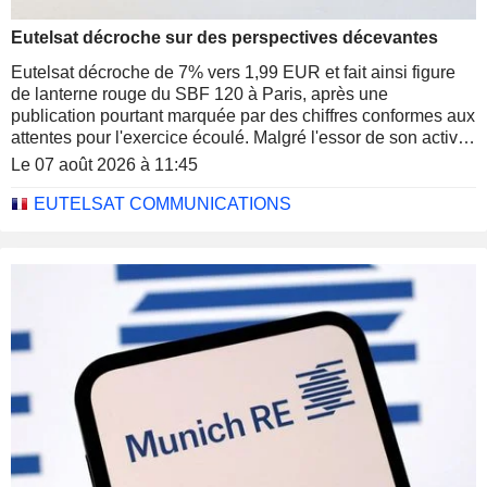
Eutelsat décroche sur des perspectives décevantes
Eutelsat décroche de 7% vers 1,99 EUR et fait ainsi figure
de lanterne rouge du SBF 120 à Paris, après une
publication pourtant marquée par des chiffres conformes aux
attentes pour l'exercice écoulé. Malgré l'essor de son activité
LEO, le groupe a fait part d'objectifs jugés prudents par
Le 07 août 2026 à 11:45
Oddo BHF, qui préfère rester "neutre" sur le dossier "en
raison des défis".
EUTELSAT COMMUNICATIONS