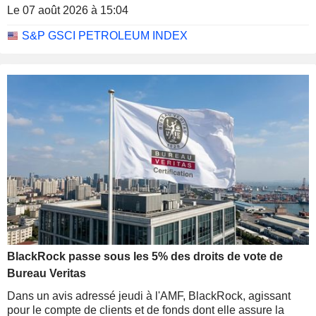
travail peu propice à une prochaine hausse des taux.
Le 07 août 2026 à 15:04
S&P GSCI PETROLEUM INDEX
BlackRock passe sous les 5% des droits de vote de
Bureau Veritas
Dans un avis adressé jeudi à l'AMF, BlackRock, agissant
pour le compte de clients et de fonds dont elle assure la