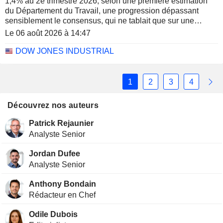
1,4% au 2e trimestre 2026, selon une première estimation
du Département du Travail, une progression dépassant
sensiblement le consensus, qui ne tablait que sur une
hausse de 0,6%.
Le 06 août 2026 à 14:47
DOW JONES INDUSTRIAL
1
2
3
4
Découvrez nos auteurs
Patrick Rejaunier
Analyste Senior
Jordan Dufee
Analyste Senior
Anthony Bondain
Rédacteur en Chef
Odile Dubois