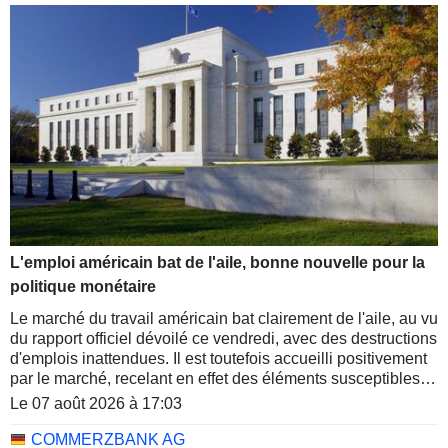
L'emploi américain bat de l'aile, bonne nouvelle pour la
politique monétaire
Le marché du travail américain bat clairement de l'aile, au vu
du rapport officiel dévoilé ce vendredi, avec des destructions
d'emplois inattendues. Il est toutefois accueilli positivement
par le marché, recelant en effet des éléments susceptibles
de plaider contre un possible tour de vis de la Fed sur les
Le 07 août 2026 à 17:03
taux directeurs le mois prochain.
COMMERZBANK AG