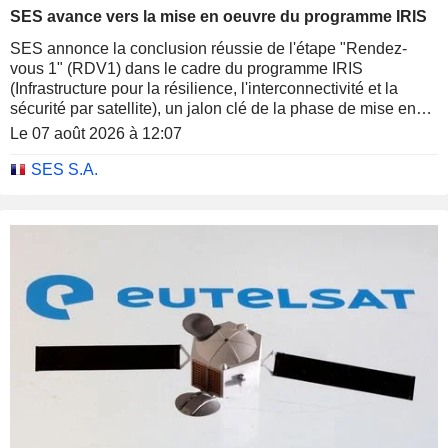
SES avance vers la mise en oeuvre du programme IRIS
SES annonce la conclusion réussie de l'étape "Rendez-
vous 1" (RDV1) dans le cadre du programme IRIS
(Infrastructure pour la résilience, l'interconnectivité et la
sécurité par satellite), un jalon clé de la phase de mise en
oeuvre de ce programme européen visant à fournir une
Le 07 août 2026 à 12:07
connectivité par satellite "souveraine, résiliente et
sécurisée".
SES S.A.