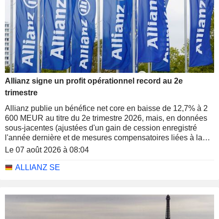
Allianz signe un profit opérationnel record au 2e
trimestre
Allianz publie un bénéfice net core en baisse de 12,7% à 2
600 MEUR au titre du 2e trimestre 2026, mais, en données
sous-jacentes (ajustées d'un gain de cession enregistré
l'année dernière et de mesures compensatoires liées à la
vente de la participation dans ses coentreprises indiennes),
Le 07 août 2026 à 08:04
il s'est accru de 10%.
ALLIANZ SE