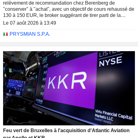
relèvement de recommandation chez Berenberg de
"conserver" à "achat", avec un objectif de cours rehaussé de
130 à 150 EUR, le broker suggérant de tirer parti de la
baisse du titre ces derniers mois pour se positionner.
Le 07 août 2026 à 13:49
PRYSMIAN S.P.A.
Feu vert de Bruxelles à l'acquisition d'Atlantic Aviation
par Apollo et KKR