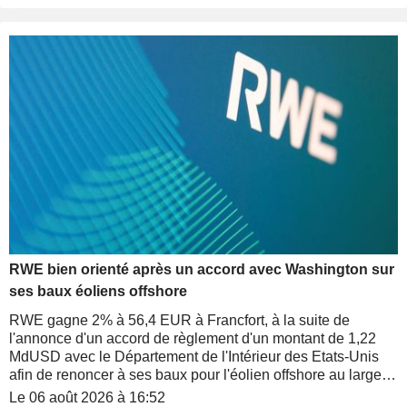
RWE bien orienté après un accord avec Washington sur
ses baux éoliens offshore
RWE gagne 2% à 56,4 EUR à Francfort, à la suite de
l'annonce d'un accord de règlement d'un montant de 1,22
MdUSD avec le Département de l'Intérieur des Etats-Unis
afin de renoncer à ses baux pour l'éolien offshore au large
de New York, de la Californie et de la Louisiane.
Le 06 août 2026 à 16:52