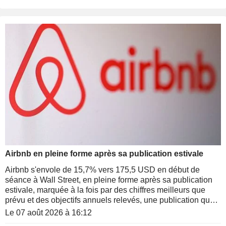
Airbnb en pleine forme après sa publication estivale
Airbnb s'envole de 15,7% vers 175,5 USD en début de
séance à Wall Street, en pleine forme après sa publication
estivale, marquée à la fois par des chiffres meilleurs que
prévu et des objectifs annuels relevés, une publication que
Wedbush salue en relevant son opinion sur le dossier à
Le 07 août 2026 à 16:12
"surperformance".