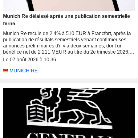
Munich Re délaissé après une publication semestrielle
terne
Munich Re recule de 2,4% à 510 EUR à Francfort, après la
publication de résultats semestriels venant confirmer ses
annonces préliminaires d'il y a deux semaines, dont un
bénéfice net de 2 211 MEUR au titre du 2e trimestre 2026,
contre 2 085 MEUR un an auparavant, mais faisant
Le 07 août 2026 à 10:36
apparaitre des perspectives mitigées.
MUNICH RE