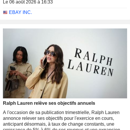
fondamentaux du groupe "demeurent solides".
Le 06 août 2026 à 16:33
EBAY INC.
Ralph Lauren relève ses objectifs annuels
A l'occasion de sa publication trimestrielle, Ralph Lauren
annonce relever ses objectifs pour l'exercice en cours,
anticipant désormais, à taux de change constants, une
croissance de 5% à 6% de ses revenus et une expansion