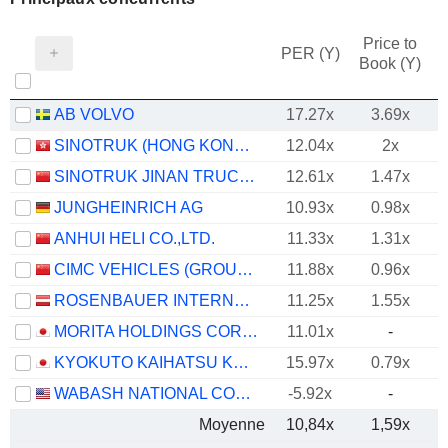
Price to
PER (Y)
Book (Y)
AB VOLVO
17.27x
3.69x
SINOTRUK (HONG KONG) LIMITED
12.04x
2x
SINOTRUK JINAN TRUCK CO.,LTD
12.61x
1.47x
JUNGHEINRICH AG
10.93x
0.98x
ANHUI HELI CO.,LTD.
11.33x
1.31x
CIMC VEHICLES (GROUP) CO., LTD.
11.88x
0.96x
ROSENBAUER INTERNATIONAL AG
11.25x
1.55x
MORITA HOLDINGS CORPORATION
11.01x
-
KYOKUTO KAIHATSU KOGYO CO.,LTD.
15.97x
0.79x
WABASH NATIONAL CORPORATION
-5.92x
-
Moyenne
10,84x
1,59x