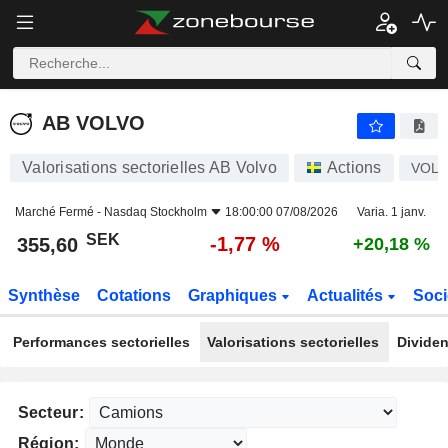
AB VOLVO
355,60
kr
-1,77 %
AB VOLVO
Valorisations sectorielles AB Volvo
Actions
VOLV
Marché Fermé -
Nasdaq Stockholm
18:00:00 07/08/2026
Varia. 1 janv.
SEK
-1,77 %
355,60
+20,18 %
Synthèse
Cotations
Graphiques
Actualités
Soci
Performances sectorielles
Valorisations sectorielles
Dividen
Secteur:
Région: