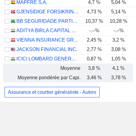
MAPFRE S.A.
4,7 %
5,04 %
GJENSIDIGE FORSIKRING ASA
4,73 %
5,14 %
BB SEGURIDADE PARTICIPAÇÕES S.A.
10,37 %
10,28 %
ADITYA BIRLA CAPITAL LIMITED
-.--%
-.--%
VIENNA INSURANCE GROUP AG
2,45 %
3,2 %
JACKSON FINANCIAL INC.
2,77 %
3,08 %
ICICI LOMBARD GENERAL INSURANCE COMPANY LIMITED
0,87 %
1,05 %
Moyenne
3,8 %
4,1 %
Moyenne pondérée par Capi.
3,46 %
3,78 %
Assurance et courtier généraliste - Autres