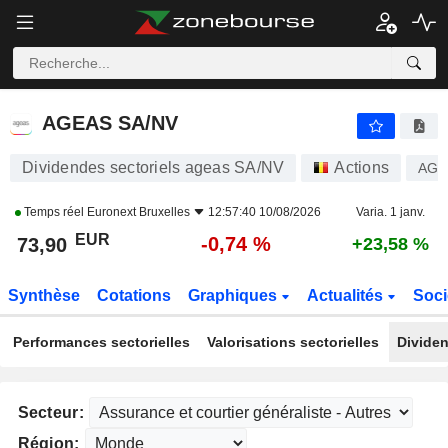
AGEAS SA/NV
73,90
€
-0,74 %
AGEAS SA/NV
Dividendes sectoriels ageas SA/NV
Actions
AGS
Temps réel
Euronext Bruxelles
12:57:40 10/08/2026
Varia. 1 janv.
EUR
-0,74 %
73,90
+23,58 %
Synthèse
Cotations
Graphiques
Actualités
Soci
Performances sectorielles
Valorisations sectorielles
Dividen
Secteur:
Région: