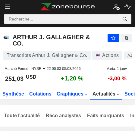
ARTHUR J. GALLAGHER & CO.
251,03
$
+1,20 %
ARTHUR J. GALLAGHER &
CO.
Transcripts Arthur J. Gallagher & Co.
Actions
AJ
Marché Fermé -
NYSE
22:00:03 05/08/2026
Varia. 1 janv.
USD
+1,20 %
251,03
-3,00 %
Synthèse
Cotations
Graphiques
Actualités
Soci
Toute l'actualité
Reco analystes
Faits marquants
In