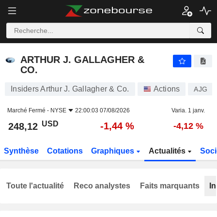
ARTHUR J. GALLAGHER & CO.
248,12
$
-1,44 %
ARTHUR J. GALLAGHER &
CO.
Insiders Arthur J. Gallagher & Co.
Actions
AJG
Marché Fermé -
NYSE
22:00:03 07/08/2026
Varia. 1 janv.
USD
-1,44 %
248,12
-4,12 %
Synthèse
Cotations
Graphiques
Actualités
Soci
Toute l'actualité
Reco analystes
Faits marquants
In