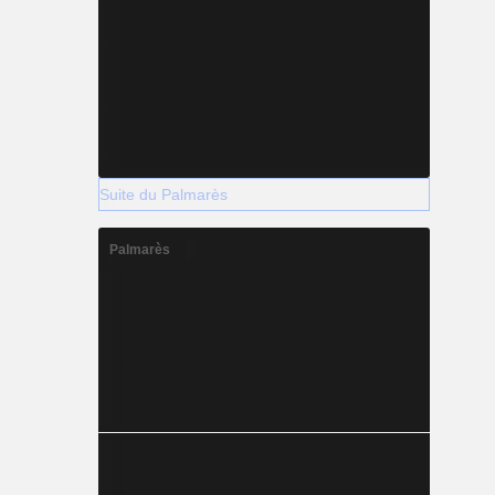
Suite du Palmarès
Palmarès