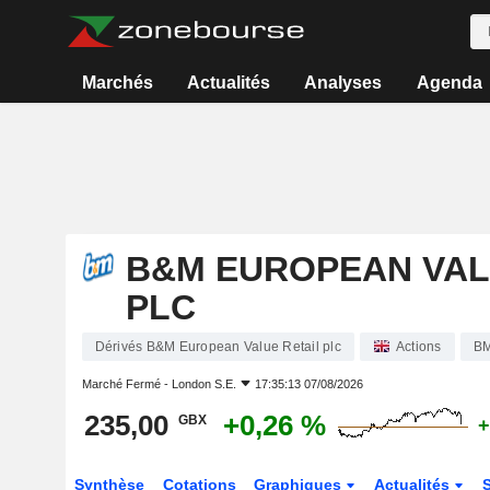
Marchés
Actualités
Analyses
Agenda
B&M EUROPEAN VAL
PLC
Dérivés B&M European Value Retail plc
Actions
B
Marché Fermé -
London S.E.
17:35:13 07/08/2026
235,00
+0,26 %
GBX
+
Synthèse
Cotations
Graphiques
Actualités