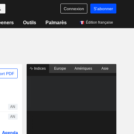
Connexion
S'abonner
eeners
Outils
Palmarès
Édition française
Indices
Europe
Amériques
Asie
ort PDF
AN
AN
Agenda
Secteur
Dérivés
Fonds et ETFs