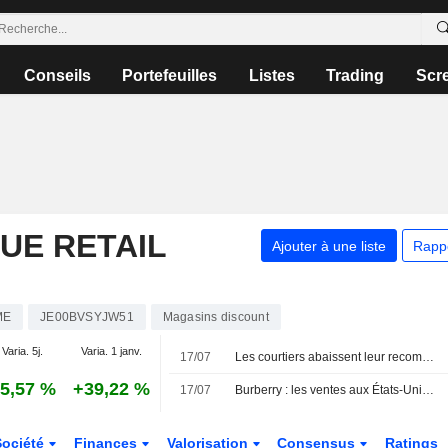
Conseils
Portefeuilles
Listes
Trading
Scr
UE RETAIL
Ajouter à une liste
Rapp
ME
JE00BVSYJW51
Magasins discount
Varia. 5j.
Varia. 1 janv.
17/07
Les courtiers abaissent leur recommandation sur Rotork à " conserver » suite au rachat par ABB
5,57 %
+39,22 %
17/07
Burberry : les ventes aux États-Unis soutiennent le redressement ; le chiffre d'affaires de Wise progresse
Société
Finances
Valorisation
Consensus
Ratings