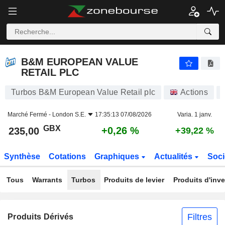
B&M EUROPEAN VALUE RETAIL PLC
235,00
p
+0,26 %
B&M EUROPEAN VALUE
RETAIL PLC
Turbos B&M European Value Retail plc
Actions
Marché Fermé -
London S.E.
17:35:13 07/08/2026
Varia. 1 janv.
GBX
+0,26 %
235,00
+39,22 %
Synthèse
Cotations
Graphiques
Actualités
Soci
Tous
Warrants
Turbos
Produits de levier
Produits d'inv
Filtres
Produits Dérivés