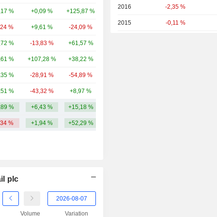
2016
-2,35 %
,17 %
+0,09 %
+125,87 %
37,02 Md
2015
-0,11 %
,24 %
+9,61 %
-24,09 %
28,11 Md
2014
+0,71 %
,72 %
-13,83 %
+61,57 %
16,91 Md
,61 %
+107,28 %
+38,22 %
6,89 Md
,35 %
-28,91 %
-54,89 %
4,73 Md
,51 %
-43,32 %
+8,97 %
4,71 Md
,89 %
+6,43 %
+15,18 %
63,83 Md
,34 %
+1,94 %
+52,29 %
l plc
Volume
Variation