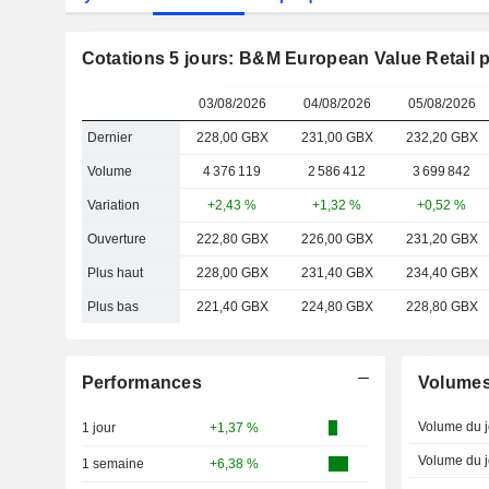
Cotations 5 jours: B&M European Value Retail p
03/08/2026
04/08/2026
05/08/2026
Dernier
228,00 GBX
231,00 GBX
232,20 GBX
Volume
4 376 119
2 586 412
3 699 842
Variation
+2,43 %
+1,32 %
+0,52 %
Ouverture
222,80 GBX
226,00 GBX
231,20 GBX
Plus haut
228,00 GBX
231,40 GBX
234,40 GBX
Plus bas
221,40 GBX
224,80 GBX
228,80 GBX
Performances
Volume
Volume du j
1 jour
+1,37 %
Volume du j
1 semaine
+6,38 %