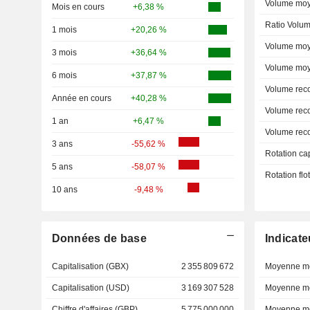
Volume moy
Mois en cours
+6,38 %
Ratio Volum
1 mois
+20,26 %
Volume moy
3 mois
+36,64 %
Volume moy
6 mois
+37,87 %
Volume rec
Année en cours
+40,28 %
Volume rec
1 an
+6,47 %
Volume rec
3 ans
-55,62 %
Rotation ca
5 ans
-58,07 %
Rotation fl
10 ans
-9,48 %
Données de base
Indicate
Capitalisation (GBX)
2 355 809 672
Moyenne mo
Capitalisation (USD)
3 169 307 528
Moyenne mo
Chiffre d'affaires (GBP)
5 775 000 000
Moyenne mo