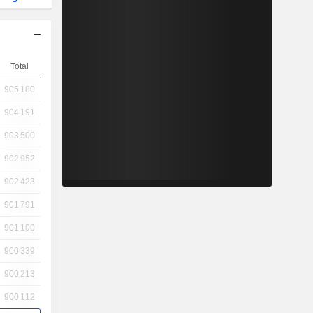
Total
905 180
904 191
903 500
902 952
902 423
901 791
901 100
900 339
900 213
900 112