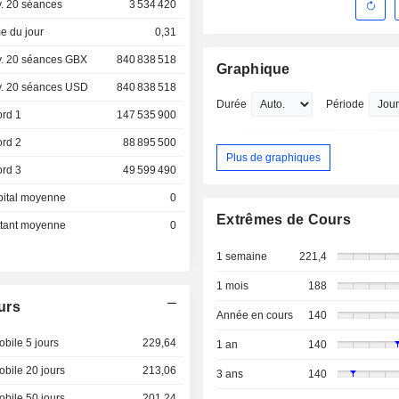
. 20 séances
3 534 420
e du jour
0,31
. 20 séances GBX
840 838 518
Graphique
. 20 séances USD
840 838 518
Durée
Période
ord 1
147 535 900
ord 2
88 895 500
Plus de graphiques
ord 3
49 599 490
pital moyenne
0
Extrêmes de Cours
ottant moyenne
0
1 semaine
221,4
1 mois
188
urs
Année en cours
140
bile 5 jours
229,64
1 an
140
bile 20 jours
213,06
3 ans
140
bile 50 jours
201,24