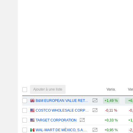
Ajouter à une liste
Varia.
Var
B&M EUROPEAN VALUE RETAIL PLC
+1,49 %
+6
COSTCO WHOLESALE CORPORATION
-0,11 %
-0
TARGET CORPORATION
+0,33 %
+1
WAL-MART DE MÉXICO, S.A.B. DE C.V.
+0,95 %
-2