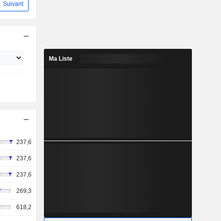
Suivant
Ma Liste
237,6
237,6
237,6
269,3
618,2