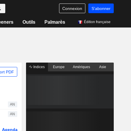
Connexion
S'abonner
eeners
Outils
Palmarès
Édition française
Indices
Europe
Amériques
Asie
ort PDF
AN
AN
Agenda
Secteur
Dérivés
Fonds et ETFs