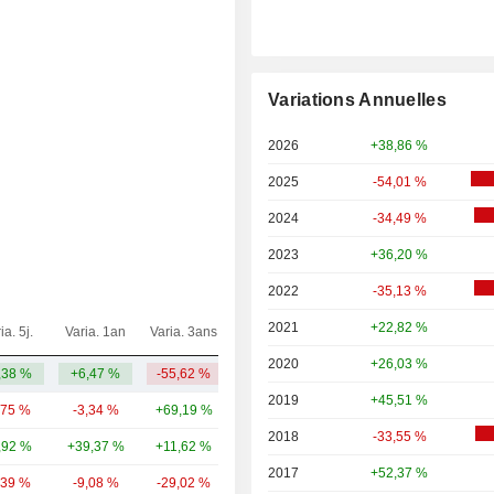
Variations Annuelles
2026
+38,86 %
2025
-54,01 %
2024
-34,49 %
2023
+36,20 %
2022
-35,13 %
2021
+22,82 %
ia. 5j.
Varia. 1an
Varia. 3ans
Capi.($)
2020
+26,03 %
,38 %
+6,47 %
-55,62 %
3,17 Md
2019
+45,51 %
,75 %
-3,34 %
+69,19 %
421 Md
2018
-33,55 %
,92 %
+39,37 %
+11,62 %
66,8 Md
2017
+52,37 %
,39 %
-9,08 %
-29,02 %
48,99 Md