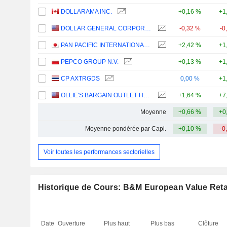
DOLLARAMA INC.
+0,16 %
+1
DOLLAR GENERAL CORPORATION
-0,32 %
-0
PAN PACIFIC INTERNATIONAL HOLDINGS CORPORATION
+2,42 %
+1
PEPCO GROUP N.V.
+0,13 %
+1
CP AXTRGDS
0,00 %
+1
OLLIE'S BARGAIN OUTLET HOLDINGS, INC.
+1,64 %
+7
Moyenne
+0,66 %
+0
Moyenne pondérée par Capi.
+0,10 %
-0
Voir toutes les performances sectorielles
Historique de Cours: B&M European Value Retai
Date
Ouverture
Plus haut
Plus bas
Clôture