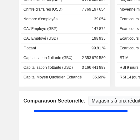
Chiffre d'affaires (USD)
7 769 197 654
Moyenne mo
Nombre d'employés
39 054
Ecart cours
CA / Employé (GBP)
147 872
Ecart cours
CA / Employé (USD)
198 935
Ecart cours
Flottant
99.91 %
Ecart cours
Capitalisation flottante (GBX)
2 353 679 580
STIM
Capitalisation flottante (USD)
3 166 441 883
RSI 9 jours
Capital Moyen Quotidien Echangé
35.69%
RSI 14 jour
Comparaison Sectorielle: