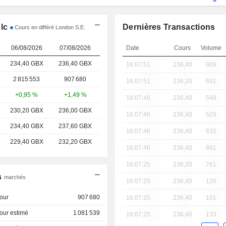
lc
Dernières Transactions
Cours en différé London S.E.
06/08/2026
07/08/2026
Date
Cours
Volume
234,40 GBX
236,40
GBX
16:07:51
236,40
989
2 815 553
907 680
16:07:51
236,20
691
+0,95 %
+1,49 %
16:07:46
236,40
548
230,20 GBX
236,00 GBX
16:07:46
236,40
529
234,40 GBX
237,60 GBX
16:07:46
236,40
632
229,40 GBX
232,20 GBX
16:07:46
236,40
691
16:07:25
236,20
761
s
marchés
16:07:25
236,40
126
our
907 680
16:07:25
236,40
101
our estimé
1 081 539
16:07:25
236,40
133