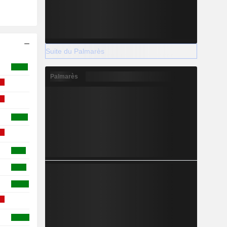
Suite du Palmarès
Palmarès