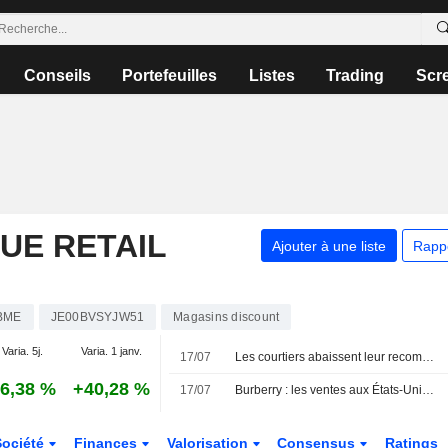
Conseils
Portefeuilles
Listes
Trading
Scr
UE RETAIL
Ajouter à une liste
Rapp
BME
JE00BVSYJW51
Magasins discount
Varia. 5j.
Varia. 1 janv.
17/07
Les courtiers abaissent leur recommandation sur Rotork à " conserver » suite au rachat par ABB
6,38 %
+40,28 %
17/07
Burberry : les ventes aux États-Unis soutiennent le redressement ; le chiffre d'affaires de Wise progresse
Société
Finances
Valorisation
Consensus
Ratings