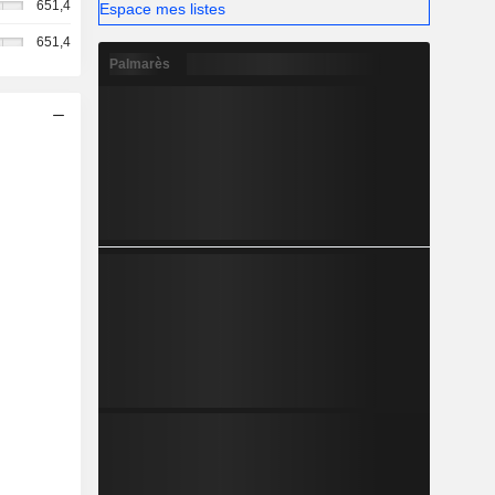
651,4
Espace mes listes
651,4
Palmarès