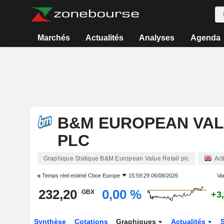
Marchés
Actualités
Analyses
Agenda
B&M EUROPEAN VAL
PLC
Graphique Statique B&M European Value Retail plc
Act
Temps réel estimé
Cboe Europe
15:59:29 06/08/2026
Var
232,20
0,00 %
GBX
+3
Synthèse
Cotations
Graphiques
Actualités