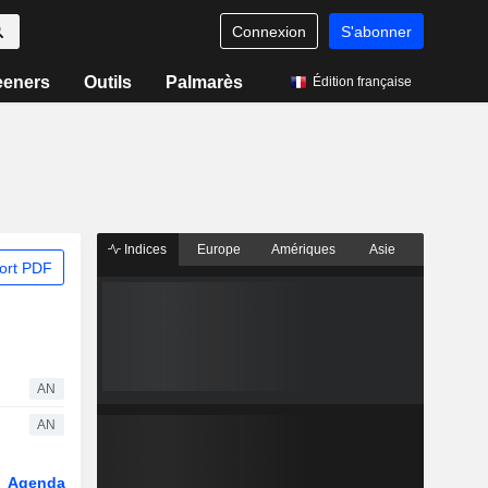
Connexion
S'abonner
eeners
Outils
Palmarès
Édition française
Indices
Europe
Amériques
Asie
ort PDF
AN
AN
Agenda
Secteur
Dérivés
Fonds et ETFs