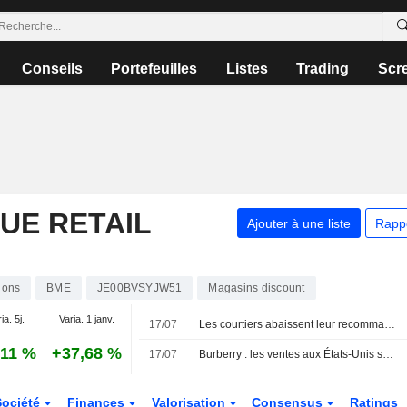
Conseils
Portefeuilles
Listes
Trading
Scr
UE RETAIL
Ajouter à une liste
Rapp
ions
BME
JE00BVSYJW51
Magasins discount
ia. 5j.
Varia. 1 janv.
17/07
Les courtiers abaissent leur recommandation sur Rotork à " conserver » suite au rachat par ABB
,11 %
+37,68 %
17/07
Burberry : les ventes aux États-Unis soutiennent le redressement ; le chiffre d'affaires de Wise progresse
Société
Finances
Valorisation
Consensus
Ratings