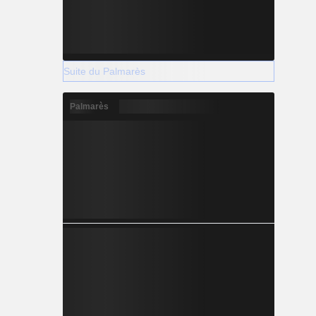
Suite du Palmarès
Palmarès