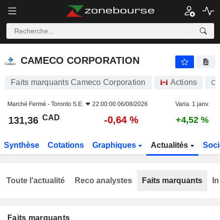
CAMECO CORPORATION
131,36
$
-0,64 %
CAMECO CORPORATION
Faits marquants Cameco Corporation
Actions
C
Marché Fermé -
Toronto S.E.
22:00:00 06/08/2026
Varia. 1 janv.
CAD
-0,64 %
131,36
+4,52 %
Synthèse
Cotations
Graphiques
Actualités
Soci
Toute l'actualité
Reco analystes
Faits marquants
In
Faits marquants