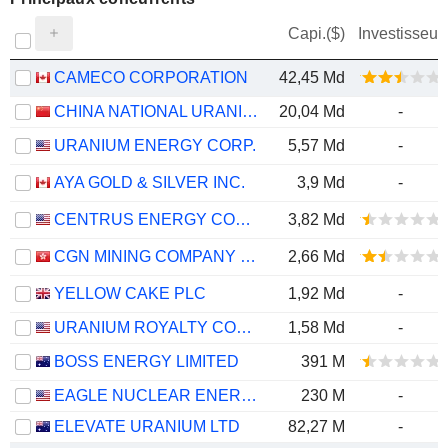
Capi.($)
Investisseur
CAMECO CORPORATION
42,45 Md
CHINA NATIONAL URANIUM CO., LTD.
20,04 Md
-
URANIUM ENERGY CORP.
5,57 Md
-
AYA GOLD & SILVER INC.
3,9 Md
-
CENTRUS ENERGY CORP.
3,82 Md
CGN MINING COMPANY LIMITED
2,66 Md
YELLOW CAKE PLC
1,92 Md
-
URANIUM ROYALTY CORP.
1,58 Md
-
BOSS ENERGY LIMITED
391 M
EAGLE NUCLEAR ENERGY CORP.
230 M
-
ELEVATE URANIUM LTD
82,27 M
-