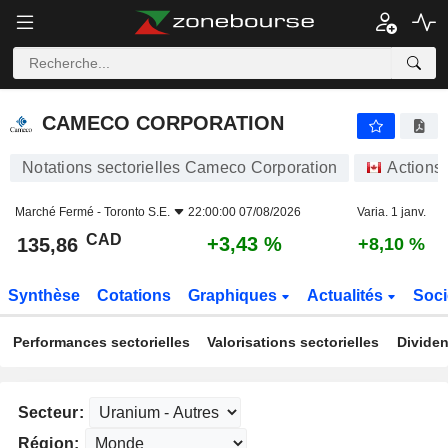
CAMECO CORPORATION
135,86
$
+3,43 %
CAMECO CORPORATION
Notations sectorielles Cameco Corporation
Actions
Marché Fermé -
Toronto S.E.
22:00:00 07/08/2026
Varia. 1 janv.
CAD
+3,43 %
135,86
+8,10 %
Synthèse
Cotations
Graphiques
Actualités
Soci
Performances sectorielles
Valorisations sectorielles
Dividen
Secteur:
Région: