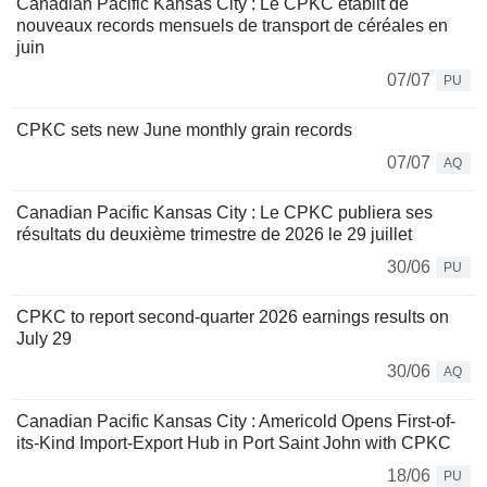
Canadian Pacific Kansas City : Le CPKC établit de
nouveaux records mensuels de transport de céréales en
juin
07/07
PU
CPKC sets new June monthly grain records
07/07
AQ
Canadian Pacific Kansas City : Le CPKC publiera ses
résultats du deuxième trimestre de 2026 le 29 juillet
30/06
PU
CPKC to report second-quarter 2026 earnings results on
July 29
30/06
AQ
Canadian Pacific Kansas City : Americold Opens First-of-
its-Kind Import-Export Hub in Port Saint John with CPKC
18/06
PU