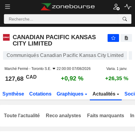
CANADIAN PACIFIC KANSAS CITY LIMITED
127,68
$
+0,92 %
CANADIAN PACIFIC KANSAS
CITY LIMITED
Communiqués Canadian Pacific Kansas City Limited
Marché Fermé -
Toronto S.E.
22:00:00 07/08/2026
Varia. 1 janv.
CAD
+0,92 %
127,68
+26,35 %
Synthèse
Cotations
Graphiques
Actualités
Soci
Toute l'actualité
Reco analystes
Faits marquants
In