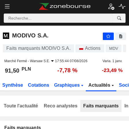
MODIVO S.A.
91,50
zł
-7,78 %
MODIVO S.A.
Faits marquants MODIVO S.A.
Actions
MDV
Marché Fermé -
Warsaw S.E.
17:55:44 07/08/2026
Varia. 1 janv.
PLN
-7,78 %
91,50
-23,49 %
Synthèse
Cotations
Graphiques
Actualités
Soci
Toute l'actualité
Reco analystes
Faits marquants
In
Faits marquants