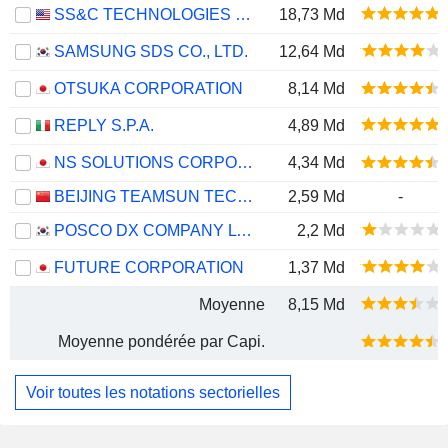
SS&C TECHNOLOGIES HOLDINGS, INC.
18,73 Md
SAMSUNG SDS CO., LTD.
12,64 Md
OTSUKA CORPORATION
8,14 Md
REPLY S.P.A.
4,89 Md
NS SOLUTIONS CORPORATION
4,34 Md
BEIJING TEAMSUN TECHNOLOGY CO.,LTD.
2,59 Md
-
POSCO DX COMPANY LTD.
2,2 Md
FUTURE CORPORATION
1,37 Md
Moyenne
8,15 Md
Moyenne pondérée par Capi.
Voir toutes les notations sectorielles