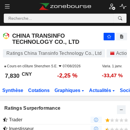
CHINA TRANSINFO TECHNOLOGY CO., LTD
7,830
¥
-2,25 %
CHINA TRANSINFO
TECHNOLOGY CO., LTD
Ratings China Transinfo Technology Co., Ltd
Action
Cours en clôture
Shenzhen S.E.
07/08/2026
Varia. 1 janv.
CNY
-2,25 %
7,830
-33,47 %
Synthèse
Cotations
Graphiques
Actualités
Soci
Ratings Surperformance
Trader
Investisseur