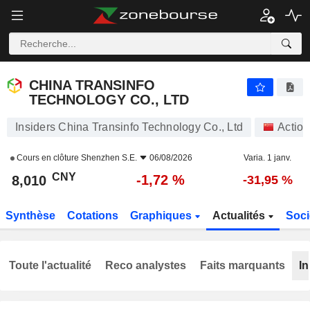
CHINA TRANSINFO TECHNOLOGY CO., LTD
8,010
¥
-1,72 %
CHINA TRANSINFO
TECHNOLOGY CO., LTD
Insiders China Transinfo Technology Co., Ltd
Action
Cours en clôture
Shenzhen S.E.
06/08/2026
Varia. 1 janv.
CNY
-1,72 %
8,010
-31,95 %
Synthèse
Cotations
Graphiques
Actualités
Soci
Toute l'actualité
Reco analystes
Faits marquants
In