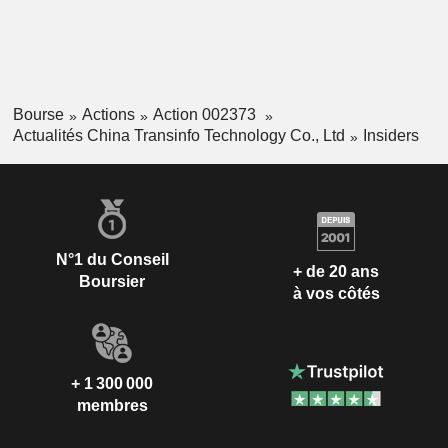
Bourse
Actions
Action 002373
Actualités China Transinfo Technology Co., Ltd
Insiders
N°1 du Conseil
+ de 20 ans
Boursier
à vos côtés
+ 1 300 000
membres