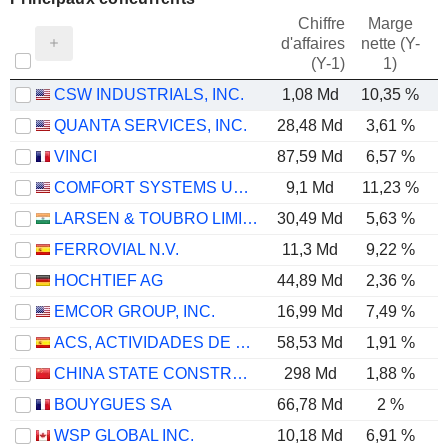
Chiffre
Marge
d'affaires
nette (Y-
E
(Y-1)
1)
CSW INDUSTRIALS, INC.
1,08 Md
10,35 %
QUANTA SERVICES, INC.
28,48 Md
3,61 %
VINCI
87,59 Md
6,57 %
COMFORT SYSTEMS USA, INC.
9,1 Md
11,23 %
LARSEN & TOUBRO LIMITED
30,49 Md
5,63 %
FERROVIAL N.V.
11,3 Md
9,22 %
HOCHTIEF AG
44,89 Md
2,36 %
EMCOR GROUP, INC.
16,99 Md
7,49 %
ACS, ACTIVIDADES DE CONSTRUCCIÓN Y SERVICIOS, S.A.
58,53 Md
1,91 %
CHINA STATE CONSTRUCTION ENGINEERING CORPORATION LIMITED
298 Md
1,88 %
BOUYGUES SA
66,78 Md
2 %
WSP GLOBAL INC.
10,18 Md
6,91 %