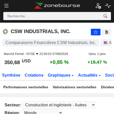
CSW INDUSTRIALS, INC.
350,68
$
+0,85 %
CSW INDUSTRIALS, INC.
Comparaisons Financières CSW Industrials, Inc.
Ac
Marché Fermé -
NYSE
22:00:02 07/08/2026
Varia. 1 janv.
USD
+0,85 %
350,68
+19,47 %
Synthèse
Cotations
Graphiques
Actualités
Soci
Performances sectorielles
Valorisations sectorielles
Dividen
Secteur:
Région: