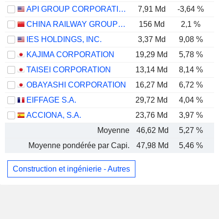
API GROUP CORPORATION
7,91 Md
-3,64 %
CHINA RAILWAY GROUP LIMITED
156 Md
2,1 %
IES HOLDINGS, INC.
3,37 Md
9,08 %
KAJIMA CORPORATION
19,29 Md
5,78 %
TAISEI CORPORATION
13,14 Md
8,14 %
OBAYASHI CORPORATION
16,27 Md
6,72 %
EIFFAGE S.A.
29,72 Md
4,04 %
ACCIONA, S.A.
23,76 Md
3,97 %
Moyenne
46,62 Md
5,27 %
Moyenne pondérée par Capi.
47,98 Md
5,46 %
Construction et ingénierie - Autres