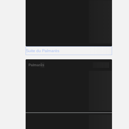
Suite du Palmarès
Palmarès