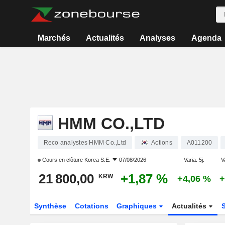
Marchés
Actualités
Analyses
Agenda
HMM CO.,LTD
Reco analystes HMM Co.,Ltd
Actions
A011200
Cours en clôture
Korea S.E.
07/08/2026
Varia. 5j.
V
21 800,00
+1,87 %
KRW
+4,06 %
+
Synthèse
Cotations
Graphiques
Actualités