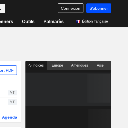
Connexion
S'abonner
eeners
Outils
Palmarès
Édition française
Indices
Europe
Amériques
Asie
ort PDF
MT
MT
Agenda
Secteur
Fonds et ETFs