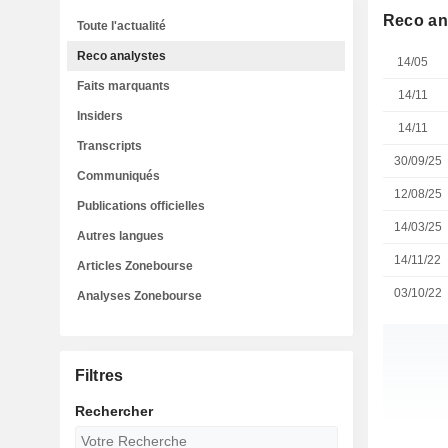
Reco an
Toute l'actualité
Reco analystes
14/05
Faits marquants
14/11
Insiders
14/11
Transcripts
30/09/25
Communiqués
12/08/25
Publications officielles
14/03/25
Autres langues
14/11/22
Articles Zonebourse
03/10/22
Analyses Zonebourse
Filtres
Rechercher