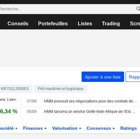
Conseils
Portefeuilles
Listes
Trading
Scr
Ajouter à une liste
Rapp
KR7011200003
Frêt maritime et logistique
aria. 1 janv.
07/08
HMM poursuit ses négociations pour des contrats de transport de vrac à très long terme
6,34 %
05/08
HMM lancera un service Golfe-Inde-Afrique de l'Est en septembre
Société
Finances
Valorisation
Consensus
Ratings