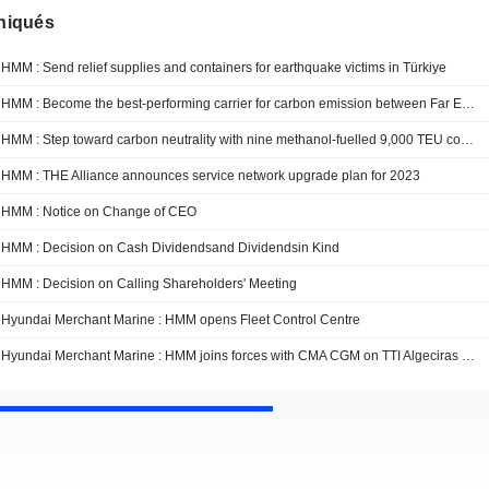
iqués
HMM : Send relief supplies and containers for earthquake victims in Türkiye
HMM : Become the best-performing carrier for carbon emission between Far East and U.S. West Coast
HMM : Step toward carbon neutrality with nine methanol-fuelled 9,000 TEU containerships
HMM : THE Alliance announces service network upgrade plan for 2023
HMM : Notice on Change of CEO
HMM : Decision on Cash Dividendsand Dividendsin Kind
HMM : Decision on Calling Shareholders' Meeting
Hyundai Merchant Marine : HMM opens Fleet Control Centre
Hyundai Merchant Marine : HMM joins forces with CMA CGM on TTI Algeciras operation