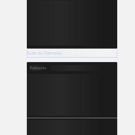
Suite du Palmarès
Palmarès