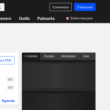
Connexion
S'abonner
eeners
Outils
Palmarès
Édition française
Indices
Europe
Amériques
Asie
ort PDF
MT
MT
Agenda
Secteur
Fonds et ETFs