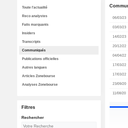
Commun
Toute l'actualité
Reco analystes
06/03/23
Faits marquants
03/03/23
Insiders
14/02/23
Transcripts
20/12/22
Communiqués
04/04/22
Publications officielles
17/03/22
Autres langues
17/03/22
Articles Zonebourse
23/09/20
Analyses Zonebourse
11/08/20
Filtres
Rechercher