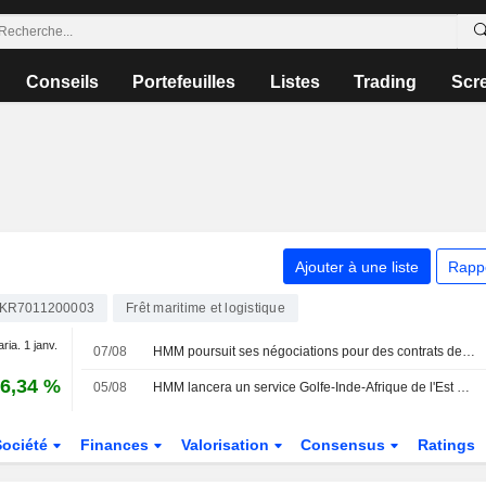
Conseils
Portefeuilles
Listes
Trading
Scr
Ajouter à une liste
Rapp
KR7011200003
Frêt maritime et logistique
aria. 1 janv.
07/08
HMM poursuit ses négociations pour des contrats de transport de vrac à très long terme
6,34 %
05/08
HMM lancera un service Golfe-Inde-Afrique de l'Est en septembre
Société
Finances
Valorisation
Consensus
Ratings