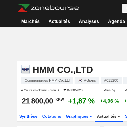
Marchés
Actualités
Analyses
Agenda
HMM CO.,LTD
Communiqués HMM Co.,Ltd
Actions
A011200
Cours en clôture
Korea S.E.
07/08/2026
Varia. 5j.
V
21 800,00
+1,87 %
KRW
+4,06 %
+
Synthèse
Cotations
Graphiques
Actualités