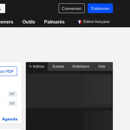
Connexion
S'abonner
eeners
Outils
Palmarès
Édition française
Indices
Europe
Amériques
Asie
ort PDF
MT
MT
Agenda
Secteur
Fonds et ETFs