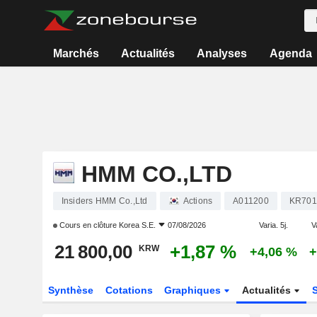
Marchés
Actualités
Analyses
Agenda
HMM CO.,LTD
Insiders HMM Co.,Ltd
Actions
A011200
KR701
Cours en clôture
Korea S.E.
07/08/2026
Varia. 5j.
V
21 800,00
+1,87 %
KRW
+4,06 %
+
Synthèse
Cotations
Graphiques
Actualités