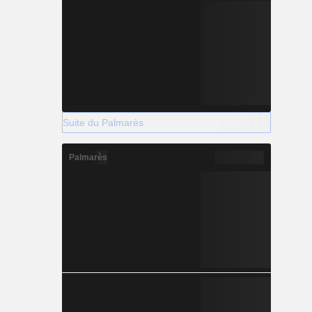
Suite du Palmarès
Palmarès