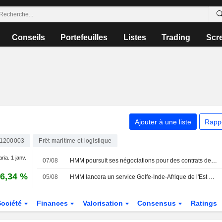
Conseils
Portefeuilles
Listes
Trading
Scr
Ajouter à une liste
Rapp
1200003
Frêt maritime et logistique
aria. 1 janv.
07/08
HMM poursuit ses négociations pour des contrats de transport de vrac à très long terme
6,34 %
05/08
HMM lancera un service Golfe-Inde-Afrique de l'Est en septembre
Société
Finances
Valorisation
Consensus
Ratings